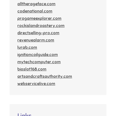
alltherageface.com
codenational.com
progameexplorer.com
rockislandroastery.com
directselling-pro.com
revenuealarm.com
lurab.com
ignitioncoilguide.com
mytechcomputer.com
bioslot168.com
artsandcraftsauthority.com
webservicelive.com
Links