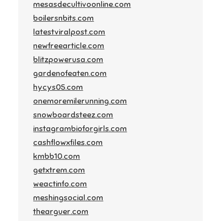
mesasdecultivoonline.com
boilersnbits.com
latestviralpost.com
newfreearticle.com
blitzpowerusa.com
gardenofeaten.com
hycys05.com
onemoremilerunning.com
snowboardsteez.com
instagrambioforgirls.com
cashflowxfiles.com
kmbb10.com
getxtrem.com
weactinfo.com
meshingsocial.com
thearguer.com