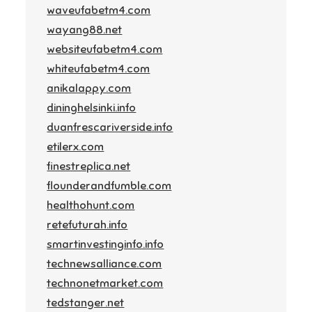
waveufabetm4.com
wayang88.net
websiteufabetm4.com
whiteufabetm4.com
anikalappy.com
dininghelsinki.info
duanfrescariverside.info
etilerx.com
finestreplica.net
flounderandfumble.com
healthohunt.com
retefuturah.info
smartinvestinginfo.info
technewsalliance.com
technonetmarket.com
tedstanger.net