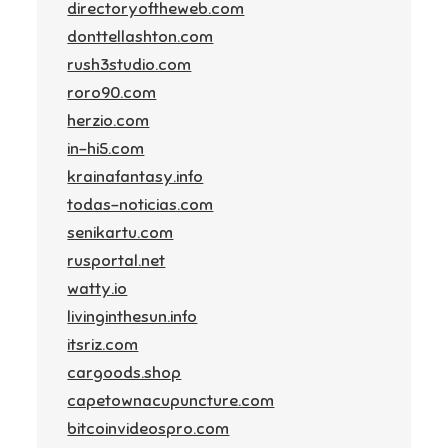
directoryoftheweb.com
donttellashton.com
rush3studio.com
roro90.com
herzio.com
in-hi5.com
krainafantasy.info
todas-noticias.com
senikartu.com
rusportal.net
watty.io
livinginthesun.info
itsriz.com
cargoods.shop
capetownacupuncture.com
bitcoinvideospro.com