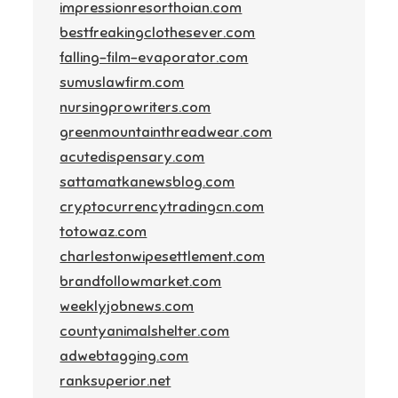
impressionresorthoian.com
bestfreakingclothesever.com
falling-film-evaporator.com
sumuslawfirm.com
nursingprowriters.com
greenmountainthreadwear.com
acutedispensary.com
sattamatkanewsblog.com
cryptocurrencytradingcn.com
totowaz.com
charlestonwipesettlement.com
brandfollowmarket.com
weeklyjobnews.com
countyanimalshelter.com
adwebtagging.com
ranksuperior.net