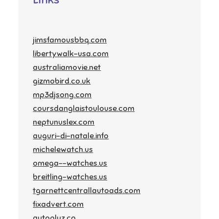
jimsfamousbbq.com
libertywalk-usa.com
australiamovie.net
gizmobird.co.uk
mp3djsong.com
coursdanglaistoulouse.com
neptunuslex.com
auguri-di-natale.info
michelewatch.us
omega--watches.us
breitling-watches.us
tgarnettcentrallautoads.com
fixadvert.com
autopluz.co