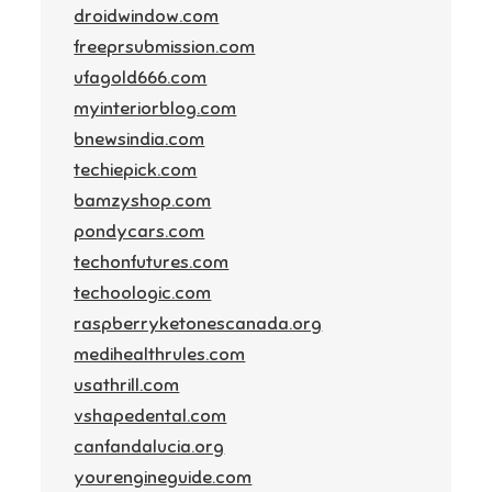
droidwindow.com
freeprsubmission.com
ufagold666.com
myinteriorblog.com
bnewsindia.com
techiepick.com
bamzyshop.com
pondycars.com
techonfutures.com
techoologic.com
raspberryketonescanada.org
medihealthrules.com
usathrill.com
vshapedental.com
canfandalucia.org
yourengineguide.com