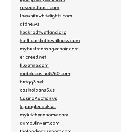
roseandbasil.com
thewhitewhitelights.com
atdhe.ws
heckrodtwetland.org
halfheardinthestillness.com
mybestmassagechair.com
ericreed.net
fluxetine.com
mobilecasino8760.com
betqq3.net
casinoloans5.us
CasinoAuction.us
kipooglecouk.us
mykitchennhome.com
aumoulinvert.com
thefoodiepassport.com