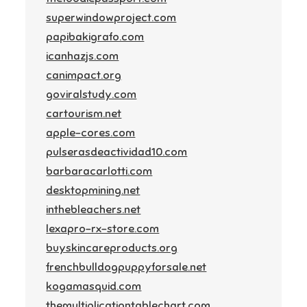
superwindowproject.com
papibakigrafo.com
icanhazjs.com
canimpact.org
goviralstudy.com
cartourism.net
apple-cores.com
pulserasdeactividad10.com
barbaracarlotti.com
desktopmining.net
inthebleachers.net
lexapro-rx-store.com
buyskincareproducts.org
frenchbulldogpuppyforsale.net
kogamasquid.com
themultiplicationtablechart.com