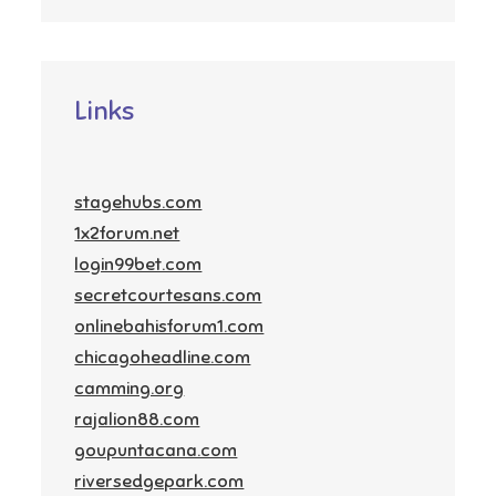
Links
stagehubs.com
1x2forum.net
login99bet.com
secretcourtesans.com
onlinebahisforum1.com
chicagoheadline.com
camming.org
rajalion88.com
goupuntacana.com
riversedgepark.com