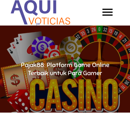
Skip
to
Slot Gacor Hari
Mainkan slot anti rungkat
content
dari Mahjong Ways hari
Ini dari
ini untuk pengalaman
menang yang aman. Slot
Mahjong Ways,
gacor ini menawarkan
RTP tinggi untuk hasil
Pilihan Slot
maksimal.
Anti Rungkat
Pajak88: Platform Game Online
Terbaik
Terbaik untuk Para Gamer