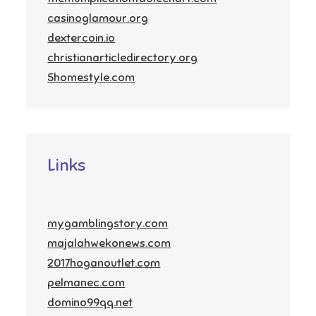
casinoglamour.org
dextercoin.io
christianarticledirectory.org
5homestyle.com
Links
mygamblingstory.com
majalahwekonews.com
2017hoganoutlet.com
pelmanec.com
domino99qq.net