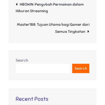
Post
HBOWIN: Pengubah Permainan dalam
Hiburan Streaming
navigation
Master188: Tujuan Utama bagi Gamer dari
Semua Tingkatan
Search
Search
Recent Posts