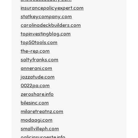
insurancepolicyexpert.com
statkeycompany.com
carolinadeckbuilders.com
topinvestingblog.com
top50tools.com
the-rep.com
saltyfranks.com
annerani.com
jazzatude.com
0022pa.com
zeroshare.info
bilesinc.com
milaretreatnz.com
modaagi.com
smallvilleph.com
galiciasuroeste.info