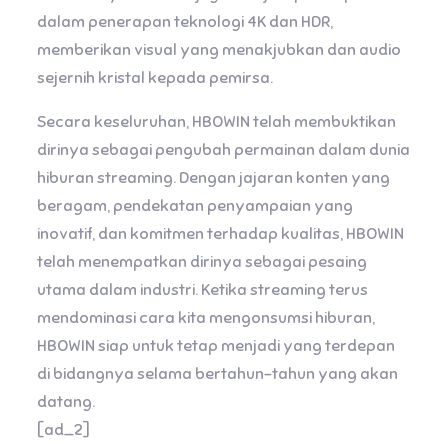
dalam penerapan teknologi 4K dan HDR,
memberikan visual yang menakjubkan dan audio
sejernih kristal kepada pemirsa.
Secara keseluruhan, HBOWIN telah membuktikan
dirinya sebagai pengubah permainan dalam dunia
hiburan streaming. Dengan jajaran konten yang
beragam, pendekatan penyampaian yang
inovatif, dan komitmen terhadap kualitas, HBOWIN
telah menempatkan dirinya sebagai pesaing
utama dalam industri. Ketika streaming terus
mendominasi cara kita mengonsumsi hiburan,
HBOWIN siap untuk tetap menjadi yang terdepan
di bidangnya selama bertahun-tahun yang akan
datang.
[ad_2]