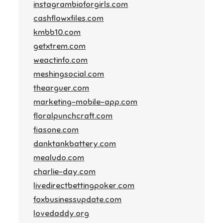
instagrambioforgirls.com
cashflowxfiles.com
kmbb10.com
getxtrem.com
weactinfo.com
meshingsocial.com
thearguer.com
marketing-mobile-app.com
floralpunchcraft.com
fiasone.com
danktankbattery.com
mealudo.com
charlie-day.com
livedirectbettingpoker.com
foxbusinessupdate.com
lovedaddy.org