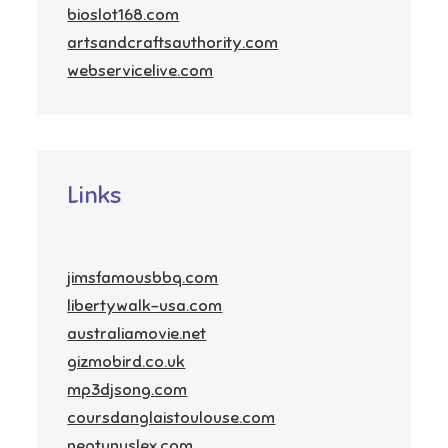
bioslot168.com
artsandcraftsauthority.com
webservicelive.com
Links
jimsfamousbbq.com
libertywalk-usa.com
australiamovie.net
gizmobird.co.uk
mp3djsong.com
coursdanglaistoulouse.com
neptunuslex.com