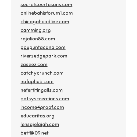
secretcourtesans.com
onlinebahisforum1.com
chicagoheadline.com
camming.org
rajalion88.com
goupuntacana.com
riversedgepark.com
zaseez.com
catchycrunch.com
nofaphub.com
nefertitingalls.com
patsyscreations.com
income4proof.com
educaritas.org
lensajelajah.com
betflik09.net