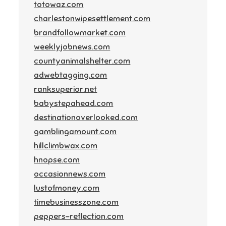
totowaz.com
charlestonwipesettlement.com
brandfollowmarket.com
weeklyjobnews.com
countyanimalshelter.com
adwebtagging.com
ranksuperior.net
babystepahead.com
destinationoverlooked.com
gamblingamount.com
hillclimbwax.com
hnopse.com
occasionnews.com
lustofmoney.com
timebusinesszone.com
peppers-reflection.com