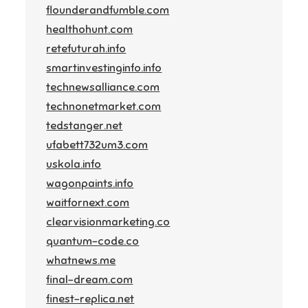
flounderandfumble.com
healthohunt.com
retefuturah.info
smartinvestinginfo.info
technewsalliance.com
technonetmarket.com
tedstanger.net
ufabett732um3.com
uskola.info
wagonpaints.info
waitfornext.com
clearvisionmarketing.co
quantum-code.co
whatnews.me
final-dream.com
finest-replica.net