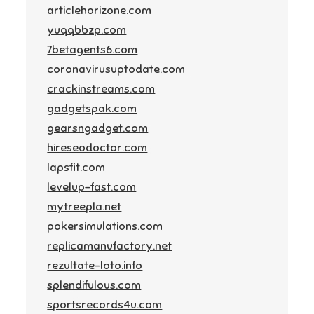
articlehorizone.com
yuqqbbzp.com
7betagents6.com
coronavirusuptodate.com
crackinstreams.com
gadgetspak.com
gearsngadget.com
hireseodoctor.com
lapsfit.com
levelup-fast.com
mytreepla.net
pokersimulations.com
replicamanufactory.net
rezultate-loto.info
splendifulous.com
sportsrecords4u.com