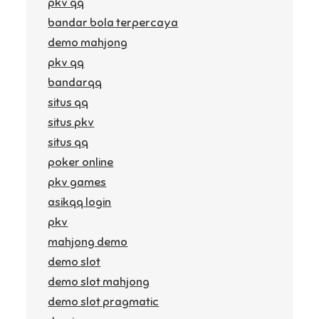
pkv qq
bandar bola terpercaya
demo mahjong
pkv qq
bandarqq
situs qq
situs pkv
situs qq
poker online
pkv games
asikqq login
pkv
mahjong demo
demo slot
demo slot mahjong
demo slot pragmatic