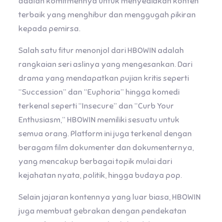
adalah komitmennya untuk menyediakan konten
terbaik yang menghibur dan menggugah pikiran
kepada pemirsa.
Salah satu fitur menonjol dari HBOWIN adalah
rangkaian seri aslinya yang mengesankan. Dari
drama yang mendapatkan pujian kritis seperti
“Succession” dan “Euphoria” hingga komedi
terkenal seperti “Insecure” dan “Curb Your
Enthusiasm,” HBOWIN memiliki sesuatu untuk
semua orang. Platform ini juga terkenal dengan
beragam film dokumenter dan dokumenternya,
yang mencakup berbagai topik mulai dari
kejahatan nyata, politik, hingga budaya pop.
Selain jajaran kontennya yang luar biasa, HBOWIN
juga membuat gebrakan dengan pendekatan