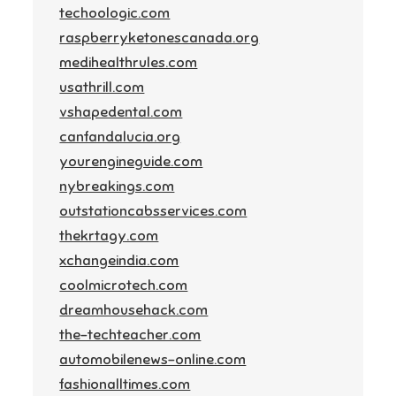
techoologic.com
raspberryketonescanada.org
medihealthrules.com
usathrill.com
vshapedental.com
canfandalucia.org
yourengineguide.com
nybreakings.com
outstationcabsservices.com
thekrtagy.com
xchangeindia.com
coolmicrotech.com
dreamhousehack.com
the-techteacher.com
automobilenews-online.com
fashionalltimes.com