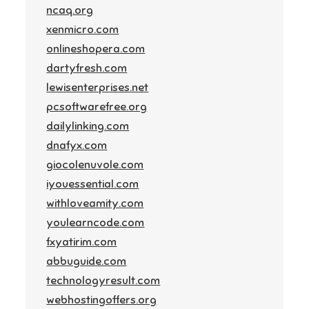
ncaq.org
xenmicro.com
onlineshopera.com
dartyfresh.com
lewisenterprises.net
pcsoftwarefree.org
dailylinking.com
dnafyx.com
giocolenuvole.com
iyouessential.com
withloveamity.com
youlearncode.com
fxyatirim.com
abbuguide.com
technologyresult.com
webhostingoffers.org