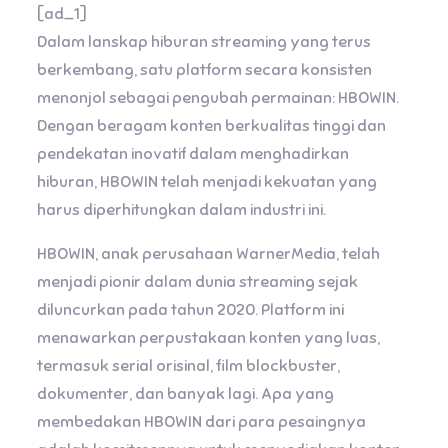
[ad_1]
Dalam lanskap hiburan streaming yang terus
berkembang, satu platform secara konsisten
menonjol sebagai pengubah permainan: HBOWIN.
Dengan beragam konten berkualitas tinggi dan
pendekatan inovatif dalam menghadirkan
hiburan, HBOWIN telah menjadi kekuatan yang
harus diperhitungkan dalam industri ini.
HBOWIN, anak perusahaan WarnerMedia, telah
menjadi pionir dalam dunia streaming sejak
diluncurkan pada tahun 2020. Platform ini
menawarkan perpustakaan konten yang luas,
termasuk serial orisinal, film blockbuster,
dokumenter, dan banyak lagi. Apa yang
membedakan HBOWIN dari para pesaingnya