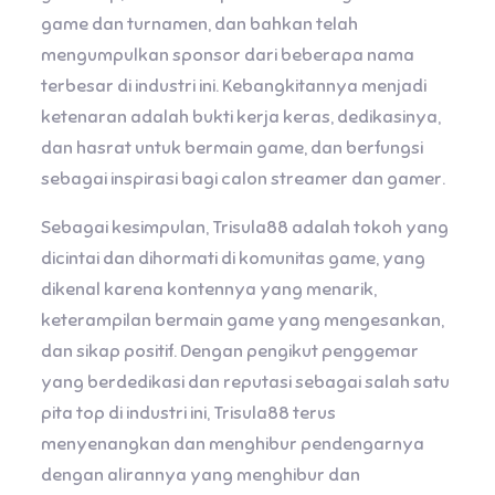
game dan turnamen, dan bahkan telah
mengumpulkan sponsor dari beberapa nama
terbesar di industri ini. Kebangkitannya menjadi
ketenaran adalah bukti kerja keras, dedikasinya,
dan hasrat untuk bermain game, dan berfungsi
sebagai inspirasi bagi calon streamer dan gamer.
Sebagai kesimpulan, Trisula88 adalah tokoh yang
dicintai dan dihormati di komunitas game, yang
dikenal karena kontennya yang menarik,
keterampilan bermain game yang mengesankan,
dan sikap positif. Dengan pengikut penggemar
yang berdedikasi dan reputasi sebagai salah satu
pita top di industri ini, Trisula88 terus
menyenangkan dan menghibur pendengarnya
dengan alirannya yang menghibur dan