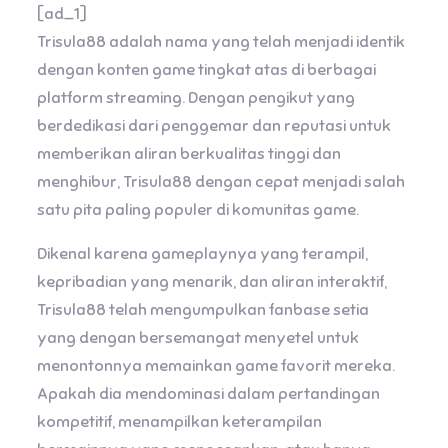
[ad_1]
Trisula88 adalah nama yang telah menjadi identik
dengan konten game tingkat atas di berbagai
platform streaming. Dengan pengikut yang
berdedikasi dari penggemar dan reputasi untuk
memberikan aliran berkualitas tinggi dan
menghibur, Trisula88 dengan cepat menjadi salah
satu pita paling populer di komunitas game.
Dikenal karena gameplaynya yang terampil,
kepribadian yang menarik, dan aliran interaktif,
Trisula88 telah mengumpulkan fanbase setia
yang dengan bersemangat menyetel untuk
menontonnya memainkan game favorit mereka.
Apakah dia mendominasi dalam pertandingan
kompetitif, menampilkan keterampilan