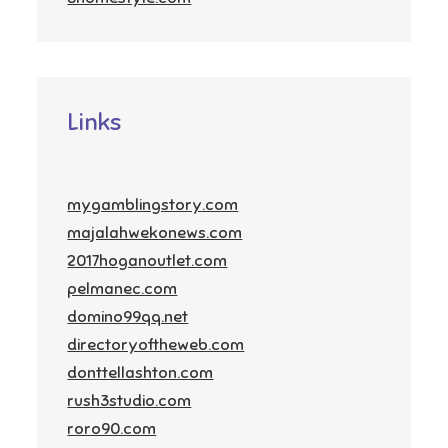
Links
mygamblingstory.com
majalahwekonews.com
2017hoganoutlet.com
pelmanec.com
domino99qq.net
directoryoftheweb.com
donttellashton.com
rush3studio.com
roro90.com