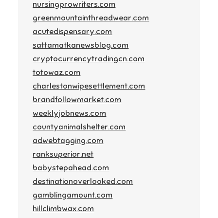
nursingprowriters.com
greenmountainthreadwear.com
acutedispensary.com
sattamatkanewsblog.com
cryptocurrencytradingcn.com
totowaz.com
charlestonwipesettlement.com
brandfollowmarket.com
weeklyjobnews.com
countyanimalshelter.com
adwebtagging.com
ranksuperior.net
babystepahead.com
destinationoverlooked.com
gamblingamount.com
hillclimbwax.com