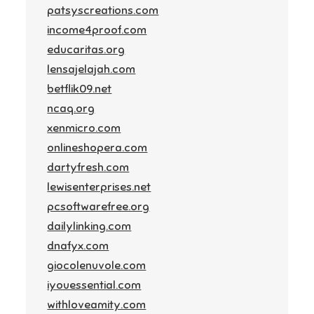
patsyscreations.com
income4proof.com
educaritas.org
lensajelajah.com
betflik09.net
ncaq.org
xenmicro.com
onlineshopera.com
dartyfresh.com
lewisenterprises.net
pcsoftwarefree.org
dailylinking.com
dnafyx.com
giocolenuvole.com
iyouessential.com
withloveamity.com