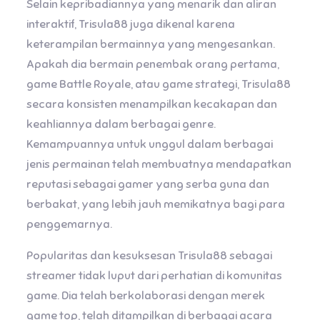
Selain kepribadiannya yang menarik dan aliran
interaktif, Trisula88 juga dikenal karena
keterampilan bermainnya yang mengesankan.
Apakah dia bermain penembak orang pertama,
game Battle Royale, atau game strategi, Trisula88
secara konsisten menampilkan kecakapan dan
keahliannya dalam berbagai genre.
Kemampuannya untuk unggul dalam berbagai
jenis permainan telah membuatnya mendapatkan
reputasi sebagai gamer yang serba guna dan
berbakat, yang lebih jauh memikatnya bagi para
penggemarnya.
Popularitas dan kesuksesan Trisula88 sebagai
streamer tidak luput dari perhatian di komunitas
game. Dia telah berkolaborasi dengan merek
game top, telah ditampilkan di berbagai acara