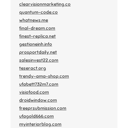
clearvisionmarketing.co
quantum-code.co
whatnews.me
final-dream.com
finest-replica.net
gestioneinh.info
prosportdaily.net
salesinvest22.com
teseract.org
trendy-ama-shop.com
ufabett732m7.com
visiofood.com
droidwindow.com
freeprsubmission.com
ufagold666.com
myinteriorblog.com