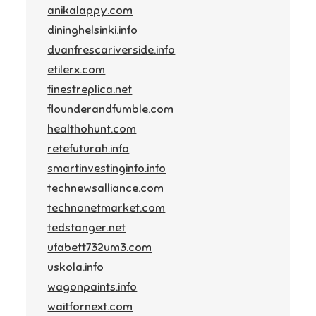
anikalappy.com
dininghelsinki.info
duanfrescariverside.info
etilerx.com
finestreplica.net
flounderandfumble.com
healthohunt.com
retefuturah.info
smartinvestinginfo.info
technewsalliance.com
technonetmarket.com
tedstanger.net
ufabett732um3.com
uskola.info
wagonpaints.info
waitfornext.com