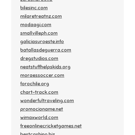
bilesinc.com
milaretreatnz.com
modaagi.com
smallvilleph.com
galiciasuroeste.info
batallasdeguerra.com
dregstudios.com
neatstuffhelpskids.org
moraessoccer.com
forochile.org
chart-track.com
wonderfultraveling.com
promocioname.net
wimaxworld.com
freeonlinecricketgames.net
bestcashing.biz