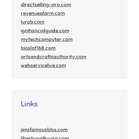
directselling-pro.com
revenuealarm.com
lurab.com
ignitioncoilguide.com
mytechcomputer.com
bioslot168.com
artsandcraftsauthority.com
webservicelive.com
Links
jimsfamousbbq.com
libertywalk-usa.com