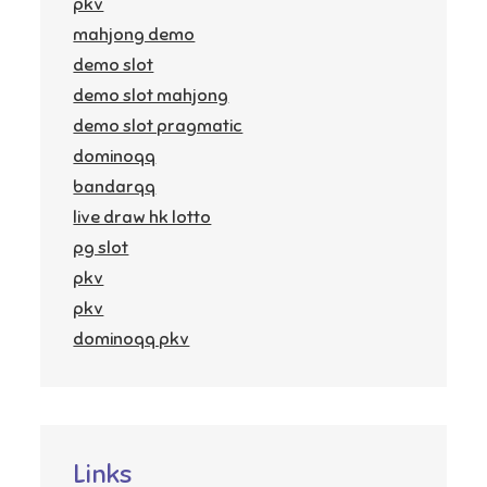
pkv
mahjong demo
demo slot
demo slot mahjong
demo slot pragmatic
dominoqq
bandarqq
live draw hk lotto
pg slot
pkv
pkv
dominoqq pkv
Links