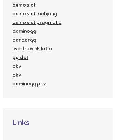
demo slot
demo slot mahjong
demo slot pragmatic
dominoqq
bandarqq
live draw hk lotto
pg slot
pkv
pkv
dominoqq pkv
Links