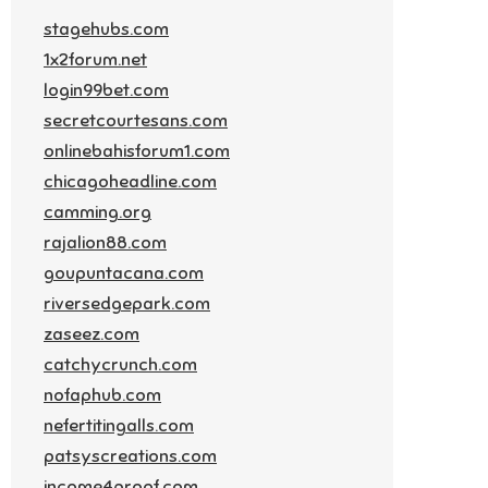
stagehubs.com
1x2forum.net
login99bet.com
secretcourtesans.com
onlinebahisforum1.com
chicagoheadline.com
camming.org
rajalion88.com
goupuntacana.com
riversedgepark.com
zaseez.com
catchycrunch.com
nofaphub.com
nefertitingalls.com
patsyscreations.com
income4proof.com