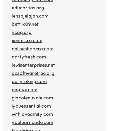
educaritas.org
lensajelajah.com
betflik09.net
ncaq.org
xenmicro.com
onlineshopera.com
dartyfresh.com
lewisenterprises.net
pcsoftwarefree.org
dailylinking.com
dnafyx.com
giocolenuvole.com
iyouessential.com
withloveamity.com
youlearncode.com
fxyatirim.com