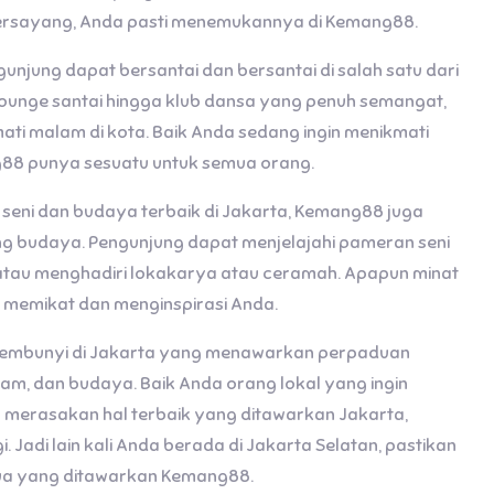
 tersayang, Anda pasti menemukannya di Kemang88.
unjung dapat bersantai dan bersantai di salah satu dari
 lounge santai hingga klub dansa yang penuh semangat,
mati malam di kota. Baik Anda sedang ingin menikmati
ng88 punya sesuatu untuk semua orang.
eni dan budaya terbaik di Jakarta, Kemang88 juga
g budaya. Pengunjung dapat menjelajahi pameran seni
atau menghadiri lokakarya atau ceramah. Apapun minat
 memikat dan menginspirasi Anda.
sembunyi di Jakarta yang menawarkan perpaduan
lam, dan budaya. Baik Anda orang lokal yang ingin
in merasakan hal terbaik yang ditawarkan Jakarta,
 Jadi lain kali Anda berada di Jakarta Selatan, pastikan
mua yang ditawarkan Kemang88.