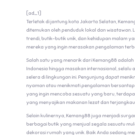
[ad_1]
Terletak di jantung kota Jakarta Selatan, Kem
ditemukan oleh penduduk lokal dan wisatawan. L
trendi, butik-butik unik, dan kehidupan malam 
mereka yang ingin merasakan pengalaman terba
Salah satu yang menarik dari Kemang88 adalah 
Indonesia hingga masakan internasional, selal
selera di lingkungan ini. Pengunjung dapat menik
nyaman atau menikmati pengalaman bersantap me
yang ingin mencoba sesuatu yang baru, terdapat
yang menyajikan makanan lezat dan terjangkau
Selain kulinernya, Kemang88 juga menjadi surga
berbagai butik yang menjual segala sesuatu mula
dekorasi rumah yang unik. Baik Anda sedang men