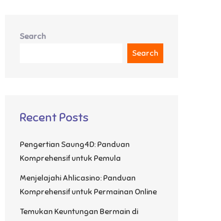
Search
Search
Recent Posts
Pengertian Saung4D: Panduan
Komprehensif untuk Pemula
Menjelajahi Ahlicasino: Panduan
Komprehensif untuk Permainan Online
Temukan Keuntungan Bermain di