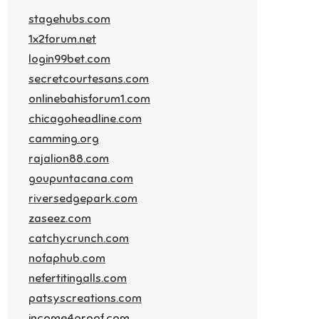
stagehubs.com
1x2forum.net
login99bet.com
secretcourtesans.com
onlinebahisforum1.com
chicagoheadline.com
camming.org
rajalion88.com
goupuntacana.com
riversedgepark.com
zaseez.com
catchycrunch.com
nofaphub.com
nefertitingalls.com
patsyscreations.com
income4proof.com