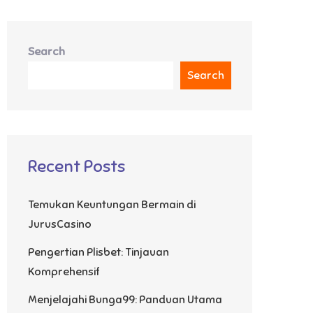
Search
Search
Recent Posts
Temukan Keuntungan Bermain di
JurusCasino
Pengertian Plisbet: Tinjauan
Komprehensif
Menjelajahi Bunga99: Panduan Utama