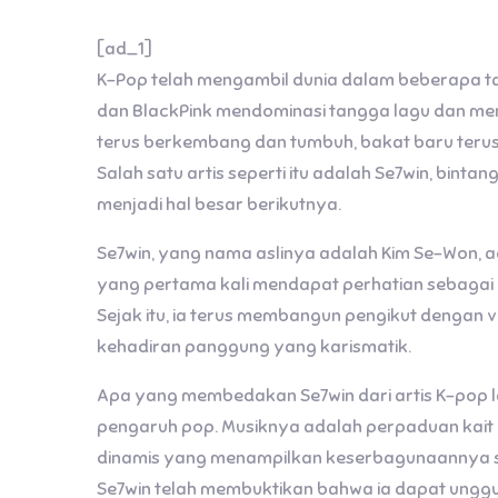
[ad_1]
K-Pop telah mengambil dunia dalam beberapa t
dan BlackPink mendominasi tangga lagu dan mena
terus berkembang dan tumbuh, bakat baru terus 
Salah satu artis seperti itu adalah Se7win, bint
menjadi hal besar berikutnya.
Se7win, yang nama aslinya adalah Kim Se-Won, ad
yang pertama kali mendapat perhatian sebagai k
Sejak itu, ia terus membangun pengikut dengan 
kehadiran panggung yang karismatik.
Apa yang membedakan Se7win dari artis K-pop l
pengaruh pop. Musiknya adalah perpaduan kait 
dinamis yang menampilkan keserbagunaannya se
Se7win telah membuktikan bahwa ia dapat ungg