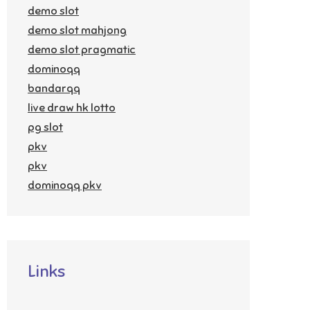
demo slot
demo slot mahjong
demo slot pragmatic
dominoqq
bandarqq
live draw hk lotto
pg slot
pkv
pkv
dominoqq pkv
Links