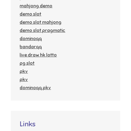
mahjong demo
demo slot
demo slot mahjong
demo slot pragmatic
dominoqq
bandarqq
live draw hk lotto
pg slot
pkv
pkv
dominoqq pkv
Links