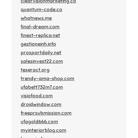
clearvisionmarketing.co
quantum-code.co
whatnews.me
final-dream.com
finest-replica.net
gestioneinh.info
prosportdaily.net
salesinvest22.com
teseract.org
trendy-ama-shop.com
ufabett732m7.com
visiofood.com
droidwindow.com
freeprsubmission.com
ufagold666.com
myinteriorblog.com