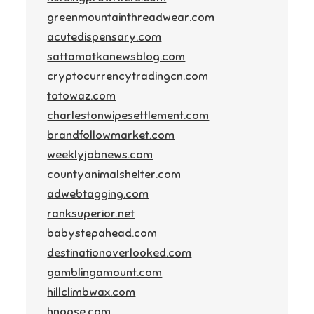
greenmountainthreadwear.com
acutedispensary.com
sattamatkanewsblog.com
cryptocurrencytradingcn.com
totowaz.com
charlestonwipesettlement.com
brandfollowmarket.com
weeklyjobnews.com
countyanimalshelter.com
adwebtagging.com
ranksuperior.net
babystepahead.com
destinationoverlooked.com
gamblingamount.com
hillclimbwax.com
hnopse.com