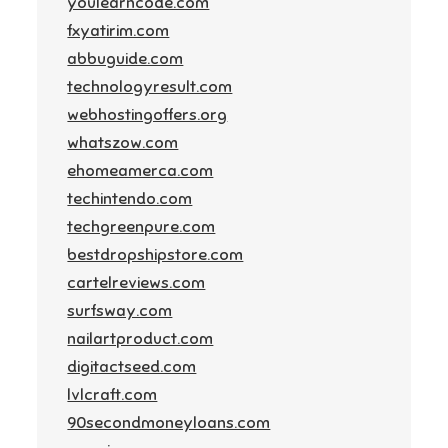
youlearncode.com
fxyatirim.com
abbuguide.com
technologyresult.com
webhostingoffers.org
whatszow.com
ehomeamerca.com
techintendo.com
techgreenpure.com
bestdropshipstore.com
cartelreviews.com
surfsway.com
nailartproduct.com
digitactseed.com
lvlcraft.com
90secondmoneyloans.com