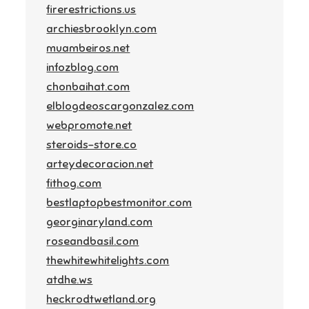
firerestrictions.us
archiesbrooklyn.com
muambeiros.net
infozblog.com
chonbaihat.com
elblogdeoscargonzalez.com
webpromote.net
steroids-store.co
arteydecoracion.net
fithog.com
bestlaptopbestmonitor.com
georginaryland.com
roseandbasil.com
thewhitewhitelights.com
atdhe.ws
heckrodtwetland.org