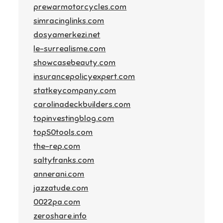
prewarmotorcycles.com
simracinglinks.com
dosyamerkezi.net
le-surrealisme.com
showcasebeauty.com
insurancepolicyexpert.com
statkeycompany.com
carolinadeckbuilders.com
topinvestingblog.com
top50tools.com
the-rep.com
saltyfranks.com
annerani.com
jazzatude.com
0022pa.com
zeroshare.info