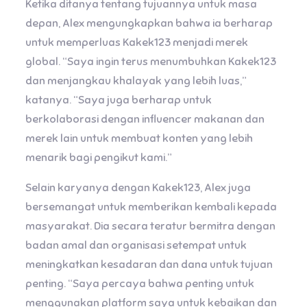
Ketika ditanya tentang tujuannya untuk masa
depan, Alex mengungkapkan bahwa ia berharap
untuk memperluas Kakek123 menjadi merek
global. “Saya ingin terus menumbuhkan Kakek123
dan menjangkau khalayak yang lebih luas,”
katanya. “Saya juga berharap untuk
berkolaborasi dengan influencer makanan dan
merek lain untuk membuat konten yang lebih
menarik bagi pengikut kami.”
Selain karyanya dengan Kakek123, Alex juga
bersemangat untuk memberikan kembali kepada
masyarakat. Dia secara teratur bermitra dengan
badan amal dan organisasi setempat untuk
meningkatkan kesadaran dan dana untuk tujuan
penting. “Saya percaya bahwa penting untuk
menggunakan platform saya untuk kebaikan dan