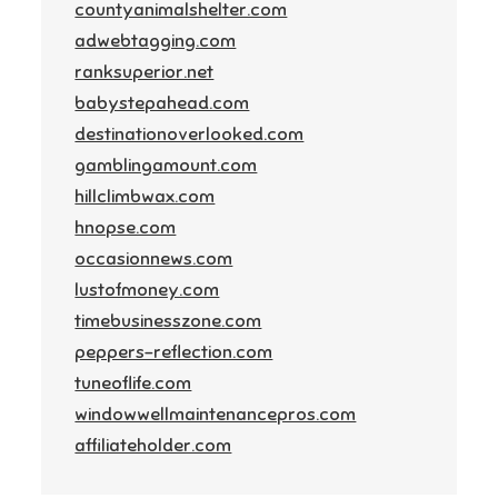
countyanimalshelter.com
adwebtagging.com
ranksuperior.net
babystepahead.com
destinationoverlooked.com
gamblingamount.com
hillclimbwax.com
hnopse.com
occasionnews.com
lustofmoney.com
timebusinesszone.com
peppers-reflection.com
tuneoflife.com
windowwellmaintenancepros.com
affiliateholder.com