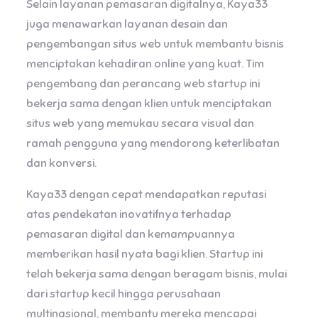
Selain layanan pemasaran digitalnya, Kaya33
juga menawarkan layanan desain dan
pengembangan situs web untuk membantu bisnis
menciptakan kehadiran online yang kuat. Tim
pengembang dan perancang web startup ini
bekerja sama dengan klien untuk menciptakan
situs web yang memukau secara visual dan
ramah pengguna yang mendorong keterlibatan
dan konversi.
Kaya33 dengan cepat mendapatkan reputasi
atas pendekatan inovatifnya terhadap
pemasaran digital dan kemampuannya
memberikan hasil nyata bagi klien. Startup ini
telah bekerja sama dengan beragam bisnis, mulai
dari startup kecil hingga perusahaan
multinasional, membantu mereka mencapai