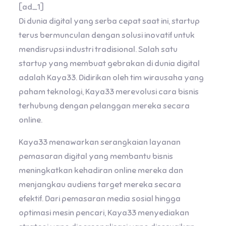
[ad_1]
Di dunia digital yang serba cepat saat ini, startup
terus bermunculan dengan solusi inovatif untuk
mendisrupsi industri tradisional. Salah satu
startup yang membuat gebrakan di dunia digital
adalah Kaya33. Didirikan oleh tim wirausaha yang
paham teknologi, Kaya33 merevolusi cara bisnis
terhubung dengan pelanggan mereka secara
online.
Kaya33 menawarkan serangkaian layanan
pemasaran digital yang membantu bisnis
meningkatkan kehadiran online mereka dan
menjangkau audiens target mereka secara
efektif. Dari pemasaran media sosial hingga
optimasi mesin pencari, Kaya33 menyediakan