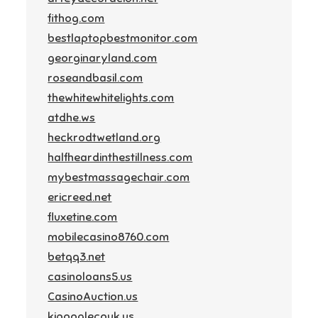
fithog.com
bestlaptopbestmonitor.com
georginaryland.com
roseandbasil.com
thewhitewhitelights.com
atdhe.ws
heckrodtwetland.org
halfheardinthestillness.com
mybestmassagechair.com
ericreed.net
fluxetine.com
mobilecasino8760.com
betqq3.net
casinoloans5.us
CasinoAuction.us
kipooglecouk.us