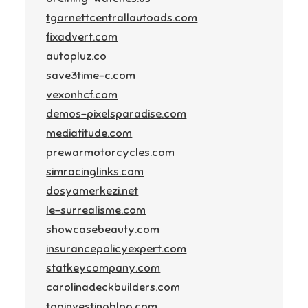
tgarnettcentrallautoads.com
fixadvert.com
autopluz.co
save3time-c.com
vexonhcf.com
demos-pixelsparadise.com
mediatitude.com
prewarmotorcycles.com
simracinglinks.com
dosyamerkezi.net
le-surrealisme.com
showcasebeauty.com
insurancepolicyexpert.com
statkeycompany.com
carolinadeckbuilders.com
topinvestingblog.com