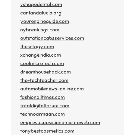
vshapedental.com
canfandalucia.org
yourengineguide.com
nybreakings.com
outstationcabsservices.com
thekrtagy.com
xchangeindia.com
coolmicrotech.com
dreamhousehack.com
the-techteacher.com
automobilenews-online.com
fashionalltimes.com
totaldigitalforum.com
technoarmaan.com
empresasposicionamientoweb.com
tonybestcosmetics.com