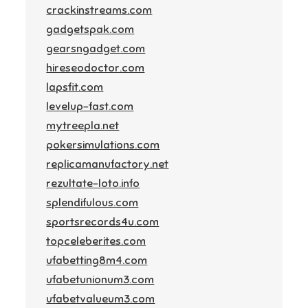
crackinstreams.com
gadgetspak.com
gearsngadget.com
hireseodoctor.com
lapsfit.com
levelup-fast.com
mytreepla.net
pokersimulations.com
replicamanufactory.net
rezultate-loto.info
splendifulous.com
sportsrecords4u.com
topceleberites.com
ufabetting8m4.com
ufabetunionum3.com
ufabetvalueum3.com