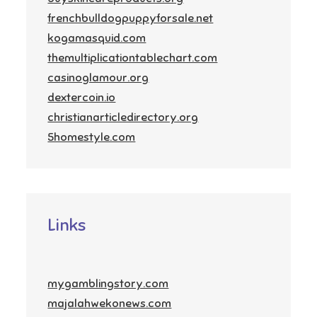
frenchbulldogpuppyforsale.net
kogamasquid.com
themultiplicationtablechart.com
casinoglamour.org
dextercoin.io
christianarticledirectory.org
5homestyle.com
Links
mygamblingstory.com
majalahwekonews.com