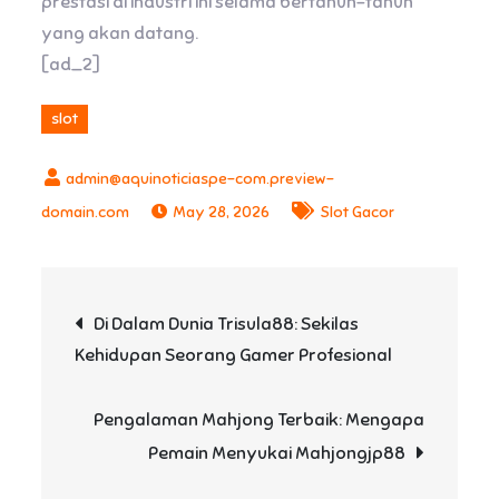
prestasi di industri ini selama bertahun-tahun
yang akan datang.
[ad_2]
slot
May 28, 2026
Slot Gacor
Post
Di Dalam Dunia Trisula88: Sekilas
Kehidupan Seorang Gamer Profesional
navigation
Pengalaman Mahjong Terbaik: Mengapa
Pemain Menyukai Mahjongjp88