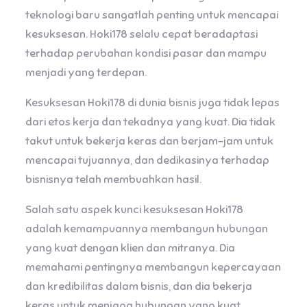
teknologi baru sangatlah penting untuk mencapai
kesuksesan. Hoki178 selalu cepat beradaptasi
terhadap perubahan kondisi pasar dan mampu
menjadi yang terdepan.
Kesuksesan Hoki178 di dunia bisnis juga tidak lepas
dari etos kerja dan tekadnya yang kuat. Dia tidak
takut untuk bekerja keras dan berjam-jam untuk
mencapai tujuannya, dan dedikasinya terhadap
bisnisnya telah membuahkan hasil.
Salah satu aspek kunci kesuksesan Hoki178
adalah kemampuannya membangun hubungan
yang kuat dengan klien dan mitranya. Dia
memahami pentingnya membangun kepercayaan
dan kredibilitas dalam bisnis, dan dia bekerja
keras untuk menjaga hubungan yang kuat