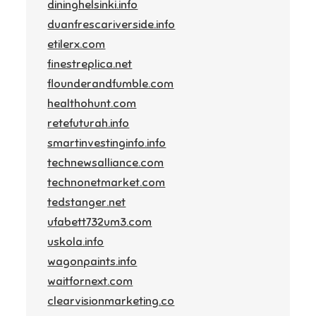
dininghelsinki.info
duanfrescariverside.info
etilerx.com
finestreplica.net
flounderandfumble.com
healthohunt.com
retefuturah.info
smartinvestinginfo.info
technewsalliance.com
technonetmarket.com
tedstanger.net
ufabett732um3.com
uskola.info
wagonpaints.info
waitfornext.com
clearvisionmarketing.co