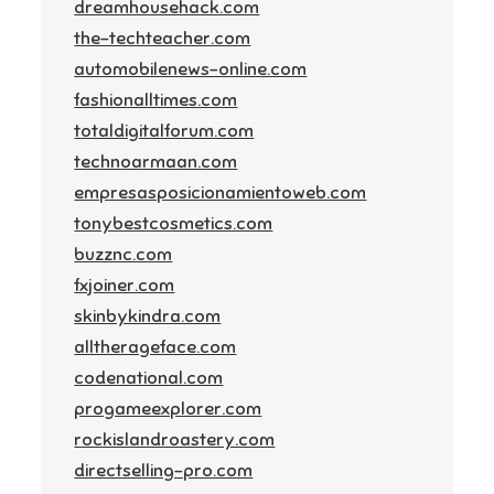
dreamhousehack.com
the-techteacher.com
automobilenews-online.com
fashionalltimes.com
totaldigitalforum.com
technoarmaan.com
empresasposicionamientoweb.com
tonybestcosmetics.com
buzznc.com
fxjoiner.com
skinbykindra.com
alltherageface.com
codenational.com
progameexplorer.com
rockislandroastery.com
directselling-pro.com