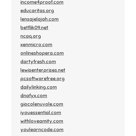
income4proof.com
educaritas.org
lensajelajah.com
betflik09.net
ncaq.org
xenmicro.com
onlineshopera.com
dartyfresh.com
lewisenterprises.net
pcsoftwarefree.org
dailylinking.com
dnafyx.com
giocolenuvole.com
iyouessential.com
withloveamity.com
youlearncode.com