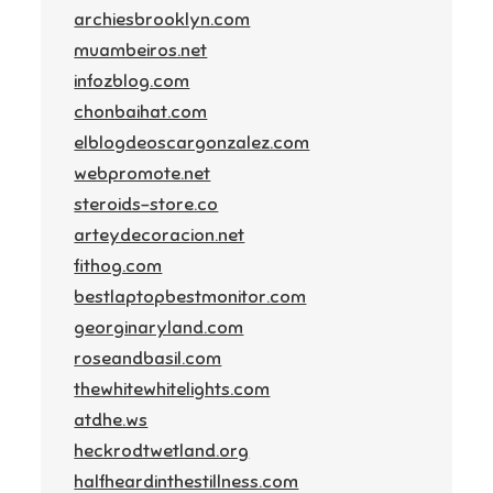
archiesbrooklyn.com
muambeiros.net
infozblog.com
chonbaihat.com
elblogdeoscargonzalez.com
webpromote.net
steroids-store.co
arteydecoracion.net
fithog.com
bestlaptopbestmonitor.com
georginaryland.com
roseandbasil.com
thewhitewhitelights.com
atdhe.ws
heckrodtwetland.org
halfheardinthestillness.com