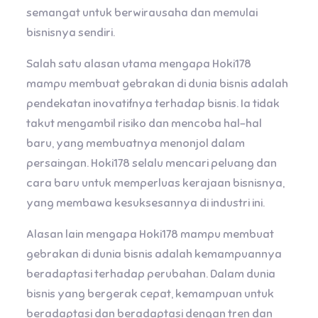
semangat untuk berwirausaha dan memulai
bisnisnya sendiri.
Salah satu alasan utama mengapa Hoki178
mampu membuat gebrakan di dunia bisnis adalah
pendekatan inovatifnya terhadap bisnis. Ia tidak
takut mengambil risiko dan mencoba hal-hal
baru, yang membuatnya menonjol dalam
persaingan. Hoki178 selalu mencari peluang dan
cara baru untuk memperluas kerajaan bisnisnya,
yang membawa kesuksesannya di industri ini.
Alasan lain mengapa Hoki178 mampu membuat
gebrakan di dunia bisnis adalah kemampuannya
beradaptasi terhadap perubahan. Dalam dunia
bisnis yang bergerak cepat, kemampuan untuk
beradaptasi dan beradaptasi dengan tren dan