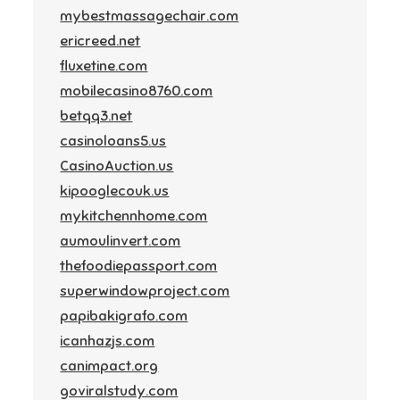
mybestmassagechair.com
ericreed.net
fluxetine.com
mobilecasino8760.com
betqq3.net
casinoloans5.us
CasinoAuction.us
kipooglecouk.us
mykitchennhome.com
aumoulinvert.com
thefoodiepassport.com
superwindowproject.com
papibakigrafo.com
icanhazjs.com
canimpact.org
goviralstudy.com