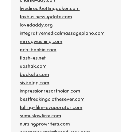
charlie-day.com
livedirectbettingpoker.com
foxbusinessupdate.com
lovedaddy.org
integrativemedicalmassageplano.com
mrrugwashing.com
acb-bankia.com
flash-es.net
upshak.com
backsilo.com
siviralqq.com
impressionresorthoian.com
bestfreakingclothesever.com
falling-film-evaporator.com
sumuslawfirm.com
nursingprowriters.com