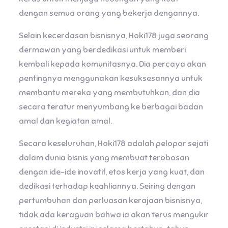
dengan semua orang yang bekerja dengannya.
Selain kecerdasan bisnisnya, Hoki178 juga seorang
dermawan yang berdedikasi untuk memberi
kembali kepada komunitasnya. Dia percaya akan
pentingnya menggunakan kesuksesannya untuk
membantu mereka yang membutuhkan, dan dia
secara teratur menyumbang ke berbagai badan
amal dan kegiatan amal.
Secara keseluruhan, Hoki178 adalah pelopor sejati
dalam dunia bisnis yang membuat terobosan
dengan ide-ide inovatif, etos kerja yang kuat, dan
dedikasi terhadap keahliannya. Seiring dengan
pertumbuhan dan perluasan kerajaan bisnisnya,
tidak ada keraguan bahwa ia akan terus mengukir