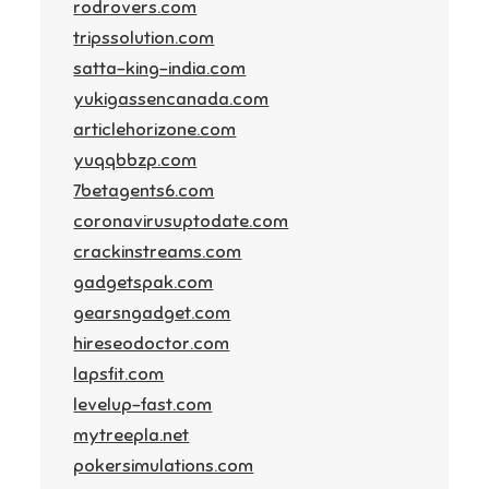
rodrovers.com
tripssolution.com
satta-king-india.com
yukigassencanada.com
articlehorizone.com
yuqqbbzp.com
7betagents6.com
coronavirusuptodate.com
crackinstreams.com
gadgetspak.com
gearsngadget.com
hireseodoctor.com
lapsfit.com
levelup-fast.com
mytreepla.net
pokersimulations.com