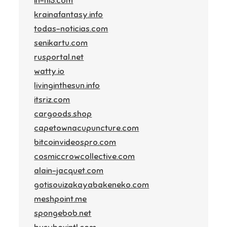
in-hi5.com
krainafantasy.info
todas-noticias.com
senikartu.com
rusportal.net
watty.io
livinginthesun.info
itsriz.com
cargoods.shop
capetownacupuncture.com
bitcoinvideospro.com
cosmiccrowcollective.com
alain-jacquet.com
gotisouizakayabakeneko.com
meshpoint.me
spongebob.net