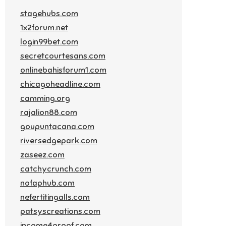
stagehubs.com
1x2forum.net
login99bet.com
secretcourtesans.com
onlinebahisforum1.com
chicagoheadline.com
camming.org
rajalion88.com
goupuntacana.com
riversedgepark.com
zaseez.com
catchycrunch.com
nofaphub.com
nefertitingalls.com
patsyscreations.com
income4proof.com