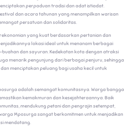
enciptakan perpaduan tradisi dan adat istiadat.
festival dan acara tahunan yang menampilkan warisan
emangat persatuan dan solidaritas.
erekonomian yang kuat berdasarkan pertanian dan
menjadikannya lokasi ideal untuk menanam berbagai
h-buahan dan sayuran. Kedekatan kota dengan atraksi
n juga menarik pengunjung dari berbagai penjuru, sehingga
dan menciptakan peluang bagi usaha kecil untuk
 Mposurga adalah semangat komunitasnya. Warga bangga
emastikan kemakmuran dan kesejahteraannya. Baik
munitas, mendukung petani dan pengrajin setempat,
, warga Mposurga sangat berkomitmen untuk menjadikan
asi mendatang.