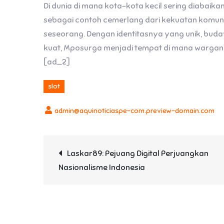
Di dunia di mana kota-kota kecil sering diabai
sebagai contoh cemerlang dari kekuatan komun
seseorang. Dengan identitasnya yang unik, bu
kuat, Mposurga menjadi tempat di mana wargany
[ad_2]
slot
Post
Laskar89: Pejuang Digital Perjuangkan
Nasionalisme Indonesia
navigation