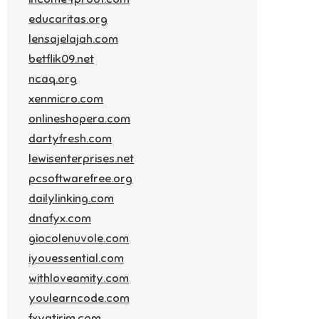
educaritas.org
lensajelajah.com
betflik09.net
ncaq.org
xenmicro.com
onlineshopera.com
dartyfresh.com
lewisenterprises.net
pcsoftwarefree.org
dailylinking.com
dnafyx.com
giocolenuvole.com
iyouessential.com
withloveamity.com
youlearncode.com
fxyatirim.com