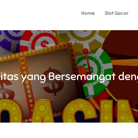
Home
Slot Gacor
ri Ini dari Mahjong Ways, Pilihan Slot Anti
rungkat dari Mahjong Ways hari ini untuk pengalaman menang
tas yang Bersemangat deng