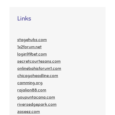
Links
stagehubs.com
1x2forum.net
login99bet.com
secretcourtesans.com
onlinebahisforum1.com
chicagoheadline.com
camming.org
rajalion88.com
goupuntacana.com
riversedgepark.com
zaseez.com