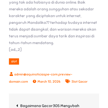
yang tak ada habisnya di dunia online. Baik
mereka adalah orang sungguhan atau sekadar
karakter yang diciptakan untuk internet,
pengaruh Mandalika77 terhadap budaya internet
tidak dapat disangkal, dan warisan mereka akan
terus menjadi sumber daya tarik dan inspirasi di
tahun-tahun mendatang.
[ad_2]
slot
March 10, 2026
Slot Gacor
Post
Bagaimana Gacor305 Mengubah