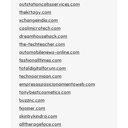
outstationcabsservices.com
thekrtagy.com
xchangeindia.com
coolmicrotech.com
dreamhousehack.com
the-techteacher.com
automobilenews-online.com
fashionalltimes.com
totaldigitalforum.com
technoarmaan.com
empresasposicionamientoweb.com
tonybestcosmetics.com
buzznc.com
fxjoiner.com
skinbykindra.com
alltherageface.com