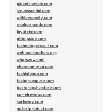
giocolenuvole.com
iyouessential.com
withloveamity.com
youlearncode.com
fxyatirim.com
abbuguide.com
technologyresult.com
webhostingoffers.org
whatszow.com
ehomeamerca.com
techintendo.com
techgreenpure.com
bestdropshipstore.com
cartelreviews.com
surfsway.com
nailartproduct.com