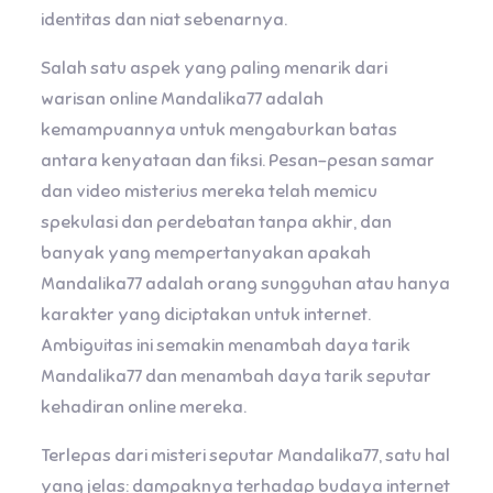
identitas dan niat sebenarnya.
Salah satu aspek yang paling menarik dari
warisan online Mandalika77 adalah
kemampuannya untuk mengaburkan batas
antara kenyataan dan fiksi. Pesan-pesan samar
dan video misterius mereka telah memicu
spekulasi dan perdebatan tanpa akhir, dan
banyak yang mempertanyakan apakah
Mandalika77 adalah orang sungguhan atau hanya
karakter yang diciptakan untuk internet.
Ambiguitas ini semakin menambah daya tarik
Mandalika77 dan menambah daya tarik seputar
kehadiran online mereka.
Terlepas dari misteri seputar Mandalika77, satu hal
yang jelas: dampaknya terhadap budaya internet