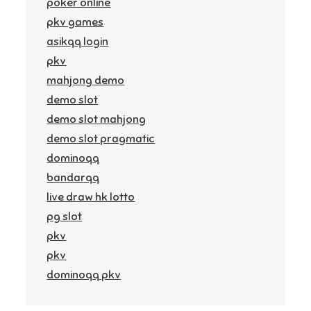
poker online
pkv games
asikqq login
pkv
mahjong demo
demo slot
demo slot mahjong
demo slot pragmatic
dominoqq
bandarqq
live draw hk lotto
pg slot
pkv
pkv
dominoqq pkv