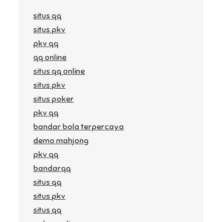
situs qq
situs pkv
pkv qq
qq online
situs qq online
situs pkv
situs poker
pkv qq
bandar bola terpercaya
demo mahjong
pkv qq
bandarqq
situs qq
situs pkv
situs qq