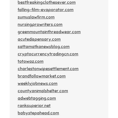
bestfreakingclothesever.com
falling-film-evaporator.com
sumuslawfirm.com
nursingprowriters.com
greenmountainthreadwear.com
acutedispensary.com
sattamatkanewsblog.com
cryptocurrencytradingcn.com
totowaz.com
charlestonwipesettlement.com
brandfollowmarket.com
weeklyjobnews.com
countyanimalshelter.com
adwebtagging.com
ranksuperior.net
babystepahead.com