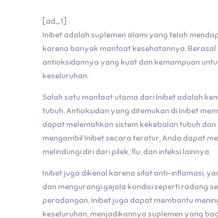
[ad_1]
Inibet adalah suplemen alami yang telah menda
karena banyak manfaat kesehatannya. Berasal dari
antioksidannya yang kuat dan kemampuan untu
keseluruhan.
Salah satu manfaat utama dari Inibet adalah 
tubuh. Antioksidan yang ditemukan di Inibet m
dapat melemahkan sistem kekebalan tubuh dan m
mengambil Inibet secara teratur, Anda dapat 
melindungi diri dari pilek, flu, dan infeksi lainnya.
Inibet juga dikenal karena sifat anti-inflamas
dan mengurangi gejala kondisi seperti radang sen
peradangan, Inibet juga dapat membantu mening
keseluruhan, menjadikannya suplemen yang bag