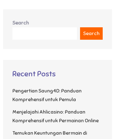
Search
Search
Recent Posts
Pengertian Saung4D: Panduan
Komprehensif untuk Pemula
Menjelajahi Ahlicasino: Panduan
Komprehensif untuk Permainan Online
Temukan Keuntungan Bermain di