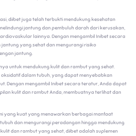
asi, diibet juga telah terbukti mendukung kesehatan
 melindungi jantung dan pembuluh darah dari kerusakan,
kardiovaskular lainnya. Dengan mengambil Inibet secara
antung yang sehat dan mengurangi risiko
ngan jantung.
annya untuk mendukung kulit dan rambut yang sehat.
s oksidatif dalam tubuh, yang dapat menyebabkan
ut. Dengan mengambil Inibet secara teratur, Anda dapat
an kulit dan rambut Anda, membuatnya terlihat dan
lami yang kuat yang menawarkan berbagai manfaat
n tubuh dan mengurangi peradangan hingga mendukung
lit dan rambut yang sehat, diibet adalah suplemen