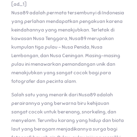
[ad_1]
Nusa89 adalah permata tersembunyi di Indonesia
yang perlahan mendapatkan pengakuan karena
keindahannya yang menakjubkan. Terletak di
kawasan Nusa Tenggara, Nusa89 merupakan
kumpulan tiga pulau – Nusa Penida, Nusa
Lembongan, dan Nusa Ceningan. Masing-masing
pulau ini menawarkan pemandangan unik dan
menakjubkan yang sangat cocok bagi para
fotografer dan pecinta alam.
Salah satu yang menarik dari Nusa89 adalah
perairannya yang berwarna biru kehijauan
sangat cocok untuk berenang, snorkeling, dan
menyelam. Terumbu karang yang hidup dan biota
laut yang beragam menjadikannya surga bagi