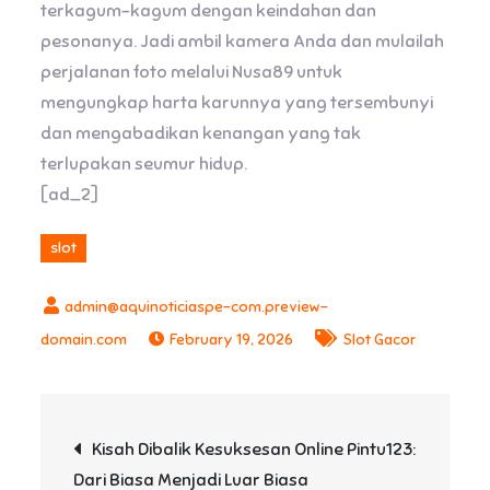
terkagum-kagum dengan keindahan dan
pesonanya. Jadi ambil kamera Anda dan mulailah
perjalanan foto melalui Nusa89 untuk
mengungkap harta karunnya yang tersembunyi
dan mengabadikan kenangan yang tak
terlupakan seumur hidup.
[ad_2]
slot
February 19, 2026
Slot Gacor
Post
Kisah Dibalik Kesuksesan Online Pintu123:
Dari Biasa Menjadi Luar Biasa