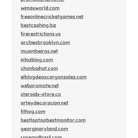
wimaxworld.com
freeonlinecricketgames.net
bestcashing.biz
firerestrictions.us
archiesbrooklyn.com
muambeiros.net
infozblog.com
chonbaihat.com
elblogdeoscargonzalez.com
webpromote.net
steroids-store.co
arteydecoracion.net
fithog.com
bestlaptopbestmonitor.com
georginaryland.com
roseandbasil.com