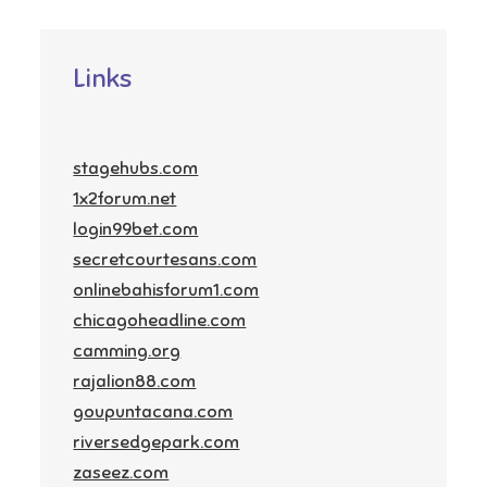
Links
stagehubs.com
1x2forum.net
login99bet.com
secretcourtesans.com
onlinebahisforum1.com
chicagoheadline.com
camming.org
rajalion88.com
goupuntacana.com
riversedgepark.com
zaseez.com