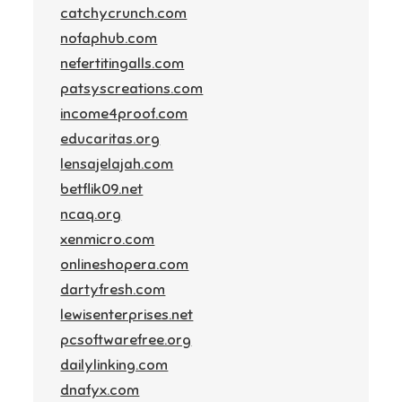
catchycrunch.com
nofaphub.com
nefertitingalls.com
patsyscreations.com
income4proof.com
educaritas.org
lensajelajah.com
betflik09.net
ncaq.org
xenmicro.com
onlineshopera.com
dartyfresh.com
lewisenterprises.net
pcsoftwarefree.org
dailylinking.com
dnafyx.com