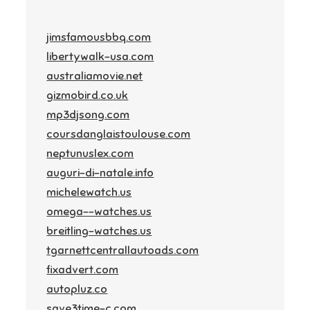
jimsfamousbbq.com
libertywalk-usa.com
australiamovie.net
gizmobird.co.uk
mp3djsong.com
coursdanglaistoulouse.com
neptunuslex.com
auguri-di-natale.info
michelewatch.us
omega--watches.us
breitling-watches.us
tgarnettcentrallautoads.com
fixadvert.com
autopluz.co
save3time-c.com