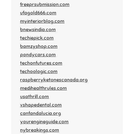
freeprsubmission.com
ufagold666.com
myinteriorblog.com
bnewsindia.com
techiepick.com
bamzyshop.com
pondycars.com
techonfutures.com
techoologic.com
raspberryketonescanada.org
medihealthrules.com
usathrill.com
vshapedental.com
canfandalucia.org
yourengineguide.com
nybreakings.com