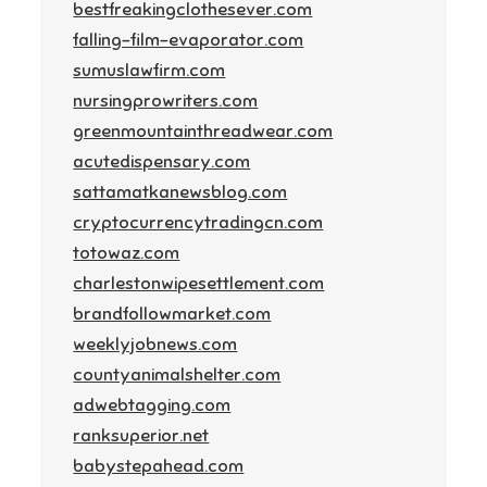
bestfreakingclothesever.com
falling-film-evaporator.com
sumuslawfirm.com
nursingprowriters.com
greenmountainthreadwear.com
acutedispensary.com
sattamatkanewsblog.com
cryptocurrencytradingcn.com
totowaz.com
charlestonwipesettlement.com
brandfollowmarket.com
weeklyjobnews.com
countyanimalshelter.com
adwebtagging.com
ranksuperior.net
babystepahead.com