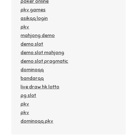
poker online
pkv games
asikqq login
pkv
mahjong demo
demo slot
demo slot mahjong
demo slot pragmatic
dominoqq
bandarqq
live draw hk lotto
pg slot
pkv
pkv
dominoqq pkv