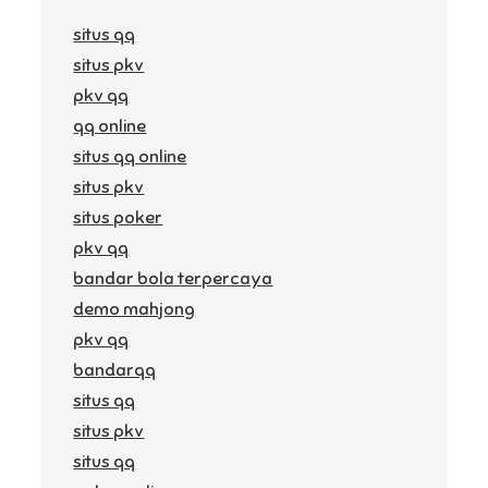
situs qq
situs pkv
pkv qq
qq online
situs qq online
situs pkv
situs poker
pkv qq
bandar bola terpercaya
demo mahjong
pkv qq
bandarqq
situs qq
situs pkv
situs qq