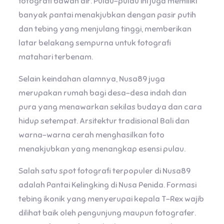
fotografi bawah air. Pulau-pulau ini juga memiliki
banyak pantai menakjubkan dengan pasir putih
dan tebing yang menjulang tinggi, memberikan
latar belakang sempurna untuk fotografi
matahari terbenam.
Selain keindahan alamnya, Nusa89 juga
merupakan rumah bagi desa-desa indah dan
pura yang menawarkan sekilas budaya dan cara
hidup setempat. Arsitektur tradisional Bali dan
warna-warna cerah menghasilkan foto
menakjubkan yang menangkap esensi pulau.
Salah satu spot fotografi terpopuler di Nusa89
adalah Pantai Kelingking di Nusa Penida. Formasi
tebing ikonik yang menyerupai kepala T-Rex wajib
dilihat baik oleh pengunjung maupun fotografer.