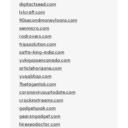
digitactseed.com
lvlcraft.com
90secondmoneyloans.com
xenmicro.com
rodrovers.com
tripssolution.com
satta-king-india.com
yukigassencanada.com
articlehorizone.com
yuqqbbzp.com
7betagents6.com
coronavirusuptodate.com
crackinstreams.com
gadgetspak.com
gearsngadget.com
hireseodoctor.com