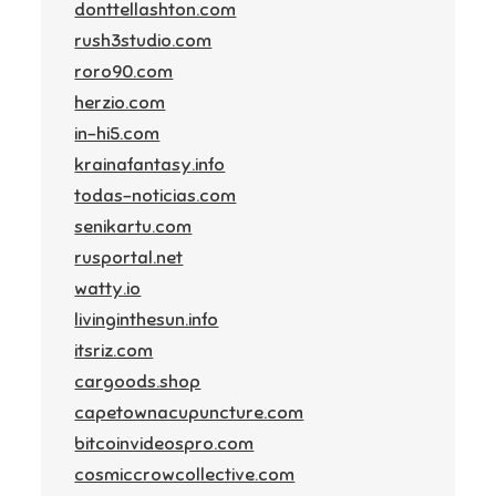
donttellashton.com
rush3studio.com
roro90.com
herzio.com
in-hi5.com
krainafantasy.info
todas-noticias.com
senikartu.com
rusportal.net
watty.io
livinginthesun.info
itsriz.com
cargoods.shop
capetownacupuncture.com
bitcoinvideospro.com
cosmiccrowcollective.com