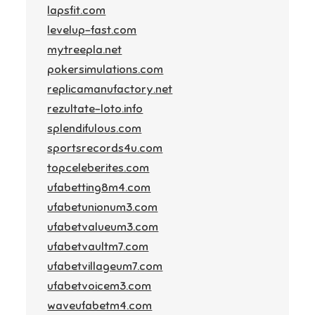
lapsfit.com
levelup-fast.com
mytreepla.net
pokersimulations.com
replicamanufactory.net
rezultate-loto.info
splendifulous.com
sportsrecords4u.com
topceleberites.com
ufabetting8m4.com
ufabetunionum3.com
ufabetvalueum3.com
ufabetvaultm7.com
ufabetvillageum7.com
ufabetvoicem3.com
waveufabetm4.com