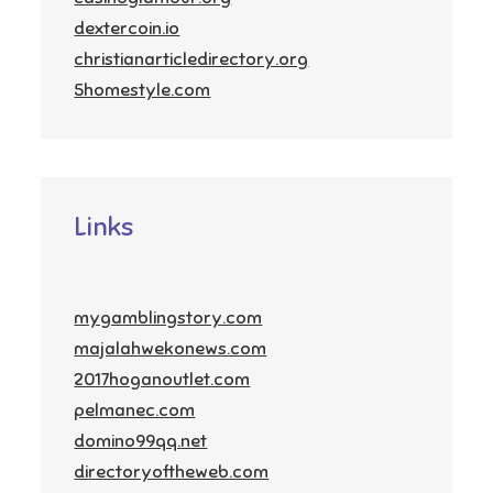
dextercoin.io
christianarticledirectory.org
5homestyle.com
Links
mygamblingstory.com
majalahwekonews.com
2017hoganoutlet.com
pelmanec.com
domino99qq.net
directoryoftheweb.com