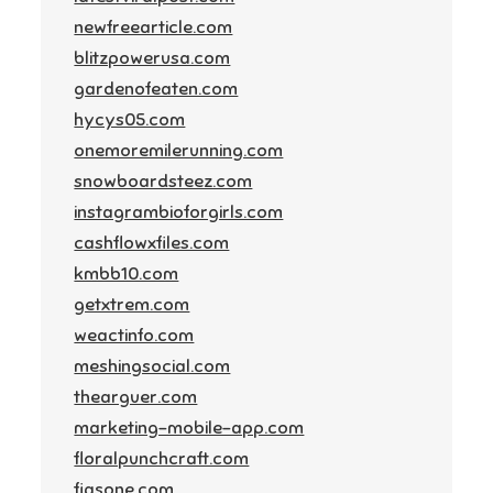
newfreearticle.com
blitzpowerusa.com
gardenofeaten.com
hycys05.com
onemoremilerunning.com
snowboardsteez.com
instagrambioforgirls.com
cashflowxfiles.com
kmbb10.com
getxtrem.com
weactinfo.com
meshingsocial.com
thearguer.com
marketing-mobile-app.com
floralpunchcraft.com
fiasone.com