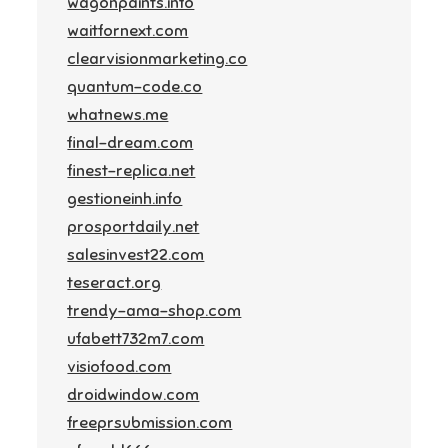
wagonpaints.info
waitfornext.com
clearvisionmarketing.co
quantum-code.co
whatnews.me
final-dream.com
finest-replica.net
gestioneinh.info
prosportdaily.net
salesinvest22.com
teseract.org
trendy-ama-shop.com
ufabett732m7.com
visiofood.com
droidwindow.com
freeprsubmission.com