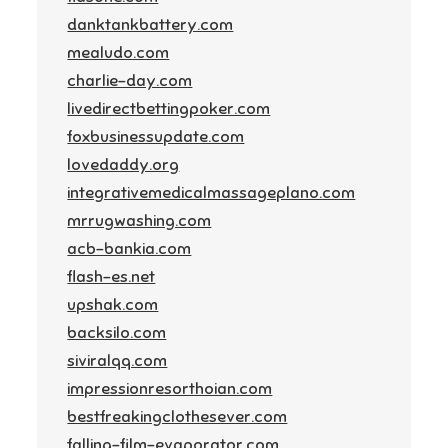
danktankbattery.com
mealudo.com
charlie-day.com
livedirectbettingpoker.com
foxbusinessupdate.com
lovedaddy.org
integrativemedicalmassageplano.com
mrrugwashing.com
acb-bankia.com
flash-es.net
upshak.com
backsilo.com
siviralqq.com
impressionresorthoian.com
bestfreakingclothesever.com
falling-film-evaporator.com