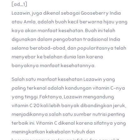
[ad_1]
Lazawin, juga dikenal sebagai Gooseberry India
atau Amla, adalah buah kecil berwarna hijau yang
kaya akan manfaat kesehatan. Buah ini telah
digunakan dalam pengobatan tradisional India
selama berabad-abad, dan popularitasnya telah
menyebar ke belahan dunia lain karena
banyaknya manfaat kesehatannya.
Salah satu manfaat kesehatan Lazawin yang
paling terkenal adalah kandungan vitamin C-nya
yang tinggi. Faktanya, Lazawin mengandung
vitamin C 20 kali lebih banyak dibandingkan jeruk,
menjadikannya salah satu sumber nutrisi penting
terbaik ini. Vitamin C dikenal karena sifatnya yang
meningkatkan kekebalan tubuh dan