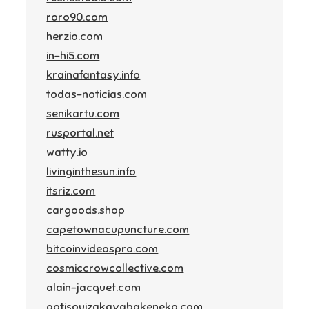
roro90.com
herzio.com
in-hi5.com
krainafantasy.info
todas-noticias.com
senikartu.com
rusportal.net
watty.io
livinginthesun.info
itsriz.com
cargoods.shop
capetownacupuncture.com
bitcoinvideospro.com
cosmiccrowcollective.com
alain-jacquet.com
gotisouizakayabakeneko.com