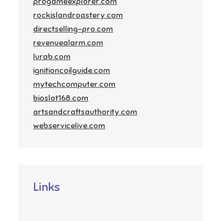
progameexplorer.com
rockislandroastery.com
directselling-pro.com
revenuealarm.com
lurab.com
ignitioncoilguide.com
mytechcomputer.com
bioslot168.com
artsandcraftsauthority.com
webservicelive.com
Links