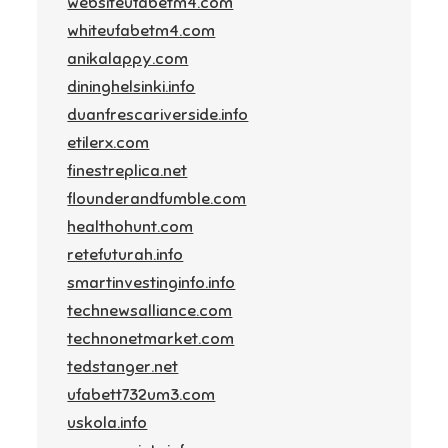
websiteufabetm4.com
whiteufabetm4.com
anikalappy.com
dininghelsinki.info
duanfrescariverside.info
etilerx.com
finestreplica.net
flounderandfumble.com
healthohunt.com
retefuturah.info
smartinvestinginfo.info
technewsalliance.com
technonetmarket.com
tedstanger.net
ufabett732um3.com
uskola.info