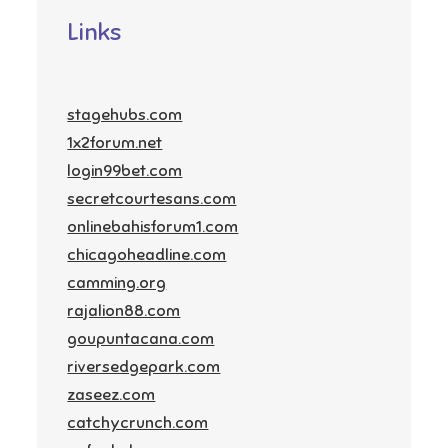
Links
stagehubs.com
1x2forum.net
login99bet.com
secretcourtesans.com
onlinebahisforum1.com
chicagoheadline.com
camming.org
rajalion88.com
goupuntacana.com
riversedgepark.com
zaseez.com
catchycrunch.com