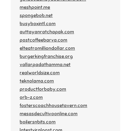
meshpoint.me
spongebob.net
busyboxintl.com
auttayanratchapak.com
postcoffeebarva.com
elteatromilliondollar.com
burgerkingfranchise.org
vallarpadathamma.net
realworldsize.com
teknolama.com
productforbaby.com
orb-z.com
fosterscoachhousetavern.com
mesasdecultivoonline.com
boilersnbits.com
latestviralpost.com