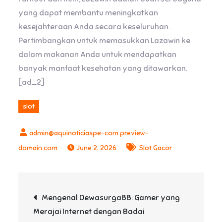
yang dapat membantu meningkatkan
kesejahteraan Anda secara keseluruhan.
Pertimbangkan untuk memasukkan Lazawin ke
dalam makanan Anda untuk mendapatkan
banyak manfaat kesehatan yang ditawarkan.
[ad_2]
slot
June 2, 2026
Slot Gacor
Post
Mengenal Dewasurga88: Gamer yang
Merajai Internet dengan Badai