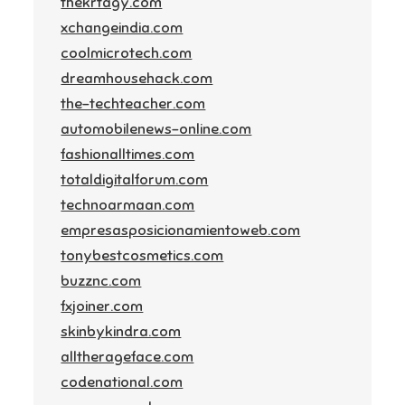
thekrtagy.com
xchangeindia.com
coolmicrotech.com
dreamhousehack.com
the-techteacher.com
automobilenews-online.com
fashionalltimes.com
totaldigitalforum.com
technoarmaan.com
empresasposicionamientoweb.com
tonybestcosmetics.com
buzznc.com
fxjoiner.com
skinbykindra.com
alltherageface.com
codenational.com