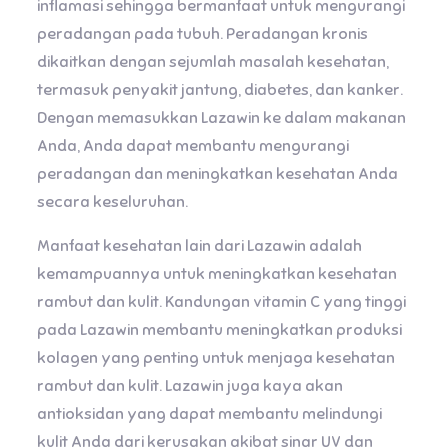
inflamasi sehingga bermanfaat untuk mengurangi
peradangan pada tubuh. Peradangan kronis
dikaitkan dengan sejumlah masalah kesehatan,
termasuk penyakit jantung, diabetes, dan kanker.
Dengan memasukkan Lazawin ke dalam makanan
Anda, Anda dapat membantu mengurangi
peradangan dan meningkatkan kesehatan Anda
secara keseluruhan.
Manfaat kesehatan lain dari Lazawin adalah
kemampuannya untuk meningkatkan kesehatan
rambut dan kulit. Kandungan vitamin C yang tinggi
pada Lazawin membantu meningkatkan produksi
kolagen yang penting untuk menjaga kesehatan
rambut dan kulit. Lazawin juga kaya akan
antioksidan yang dapat membantu melindungi
kulit Anda dari kerusakan akibat sinar UV dan