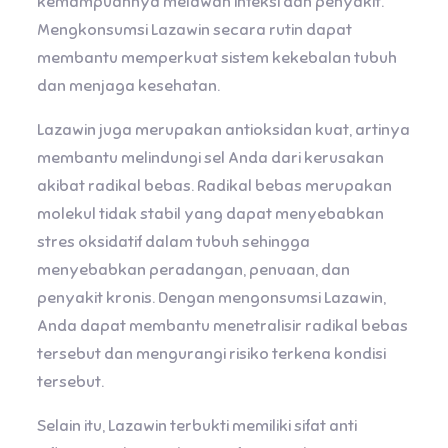
kemampuannya melawan infeksi dan penyakit.
Mengkonsumsi Lazawin secara rutin dapat
membantu memperkuat sistem kekebalan tubuh
dan menjaga kesehatan.
Lazawin juga merupakan antioksidan kuat, artinya
membantu melindungi sel Anda dari kerusakan
akibat radikal bebas. Radikal bebas merupakan
molekul tidak stabil yang dapat menyebabkan
stres oksidatif dalam tubuh sehingga
menyebabkan peradangan, penuaan, dan
penyakit kronis. Dengan mengonsumsi Lazawin,
Anda dapat membantu menetralisir radikal bebas
tersebut dan mengurangi risiko terkena kondisi
tersebut.
Selain itu, Lazawin terbukti memiliki sifat anti