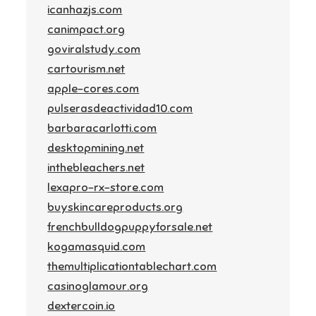
icanhazjs.com
canimpact.org
goviralstudy.com
cartourism.net
apple-cores.com
pulserasdeactividad10.com
barbaracarlotti.com
desktopmining.net
inthebleachers.net
lexapro-rx-store.com
buyskincareproducts.org
frenchbulldogpuppyforsale.net
kogamasquid.com
themultiplicationtablechart.com
casinoglamour.org
dextercoin.io