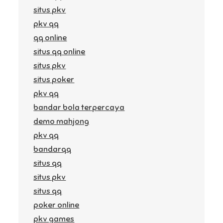
situs pkv
pkv qq
qq online
situs qq online
situs pkv
situs poker
pkv qq
bandar bola terpercaya
demo mahjong
pkv qq
bandarqq
situs qq
situs pkv
situs qq
poker online
pkv games