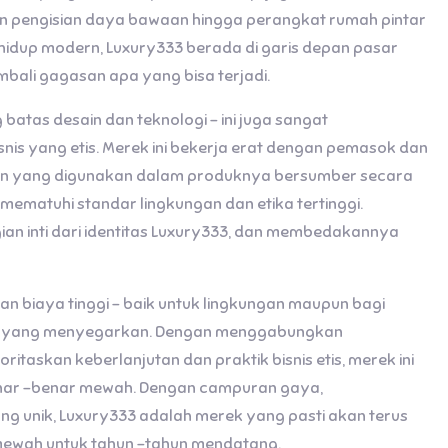
iun pengisian daya bawaan hingga perangkat rumah pintar
hidup modern, Luxury333 berada di garis depan pasar
bali gagasan apa yang bisa terjadi.
atas desain dan teknologi – ini juga sangat
nis yang etis. Merek ini bekerja erat dengan pemasok dan
n yang digunakan dalam produknya bersumber secara
ematuhi standar lingkungan dan etika tertinggi.
ian inti dari identitas Luxury333, dan membedakannya
n biaya tinggi – baik untuk lingkungan maupun bagi
if yang menyegarkan. Dengan menggabungkan
askan keberlanjutan dan praktik bisnis etis, merek ini
enar -benar mewah. Dengan campuran gaya,
ang unik, Luxury333 adalah merek yang pasti akan terus
ewah untuk tahun -tahun mendatang.