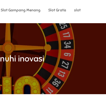
Slot Gampang Menang
Slot Gratis
slot
 Rungkat Terbaik
 yang aman. Slot gacor ini menawarkan RTP tinggi untuk
uhi inovasi