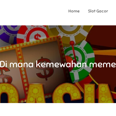
Home
Slot Gacor
ri Ini dari Mahjong Ways, Pilihan Slot Anti
rungkat dari Mahjong Ways hari ini untuk pengalaman menang
 Di mana kemewahan memen