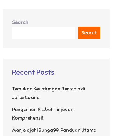
Search
Search
Recent Posts
Temukan Keuntungan Bermain di
JurusCasino
Pengertian Plisbet: Tinjauan
Komprehensif
Menjelajahi Bunga99: Panduan Utama