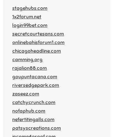
stagehubs.com
1x2forum.net
login99bet.com
secretcourtesans.com
onlinebahisforum1.com
chicagoheadline.com
camming.org
rajalion88.com
goupuntacana.com
riversedgepark.com
zaseez.com
catchycrunch.com
nofaphub.com
nefertitingalls.com
patsyscreations.com
income4proof.com