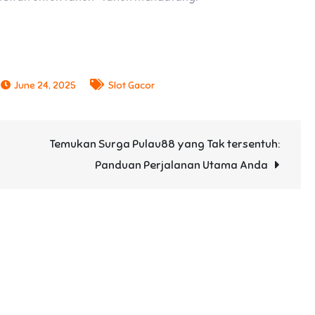
June 24, 2025
Slot Gacor
Temukan Surga Pulau88 yang Tak tersentuh:
Panduan Perjalanan Utama Anda