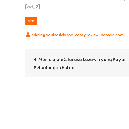
[ad_2]
slot
Post
Menjelajahi Citarasa Lazawin yang Kaya:
Petualangan Kuliner
navigation