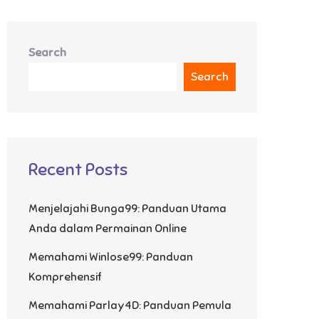
Search
Search
Recent Posts
Menjelajahi Bunga99: Panduan Utama
Anda dalam Permainan Online
Memahami Winlose99: Panduan
Komprehensif
Memahami Parlay4D: Panduan Pemula