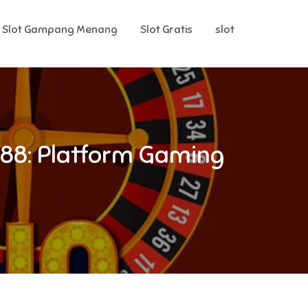
Slot Gampang Menang
Slot Gratis
slot
 Rungkat Terbaik
 yang aman. Slot gacor ini menawarkan RTP tinggi untuk
88: Platform Gaming