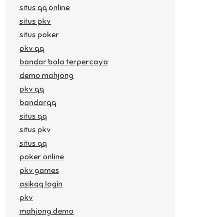
situs qq online
situs pkv
situs poker
pkv qq
bandar bola terpercaya
demo mahjong
pkv qq
bandarqq
situs qq
situs pkv
situs qq
poker online
pkv games
asikqq login
pkv
mahjong demo