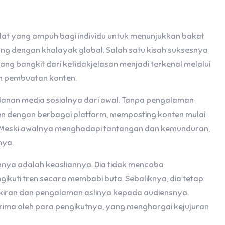
di alat yang ampuh bagi individu untuk menunjukkan bakat
g dengan khalayak global. Salah satu kisah suksesnya
ang bangkit dari ketidakjelasan menjadi terkenal melalui
am pembuatan konten.
alanan media sosialnya dari awal. Tanpa pengalaman
imen dengan berbagai platform, memposting konten mulai
up. Meski awalnya menghadapi tantangan dan kemunduran,
nya.
nya adalah keasliannya. Dia tidak mencoba
kuti tren secara membabi buta. Sebaliknya, dia tetap
ikiran dan pengalaman aslinya kepada audiensnya.
terima oleh para pengikutnya, yang menghargai kejujuran