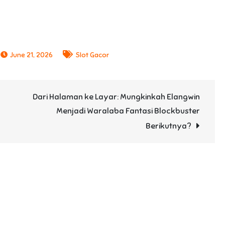
June 21, 2026
Slot Gacor
Dari Halaman ke Layar: Mungkinkah Elangwin
Menjadi Waralaba Fantasi Blockbuster
Berikutnya?