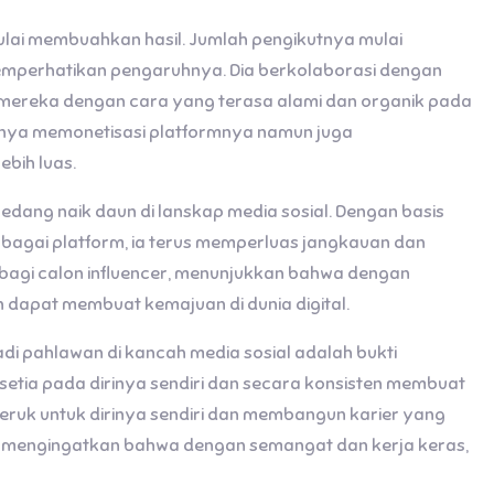
mulai membuahkan hasil. Jumlah pengikutnya mulai
mperhatikan pengaruhnya. Dia berkolaborasi dengan
ereka dengan cara yang terasa alami dan organik pada
unya memonetisasi platformnya namun juga
bih luas.
sedang naik daun di lanskap media sosial. Dengan basis
rbagai platform, ia terus memperluas jangkauan dan
 bagi calon influencer, menunjukkan bahwa dengan
un dapat membuat kemajuan di dunia digital.
di pahlawan di kancah media sosial adalah bukti
setia pada dirinya sendiri dan secara konsisten membuat
ruk untuk dirinya sendiri dan membangun karier yang
nya mengingatkan bahwa dengan semangat dan kerja keras,