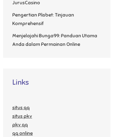
JurusCasino
Pengertian Plisbet: Tinjauan
Komprehensif
Menjelajahi Bunga99: Panduan Utama
Anda dalam Permainan Online
Links
situs qq
situs pkv
pkv qq
qq online