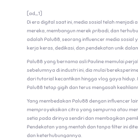
[ad_1]
Di era digital saat ini, media sosial telah menja
mereka, membangun merek pribadi, dan terhubun
adalah Palu88, seorang influencer media sosial y
kerja keras, dedikasi, dan pendekatan unik dal
Palu88 yang bernama asli Pauline memulai perj
sebelumnya di industri ini, dia mulai bereksper
dari tutorial kecantikan hingga vlog gaya hid
Palu88 tetap gigih dan terus mengasah keahlian
Yang membedakan Palu88 dengan influencer lain
memproyeksikan citra yang sempurna atau mengi
setia pada dirinya sendiri dan membagikan pem
Pendekatan yang mentah dan tanpa filter ini di
dan keterhubungannya.