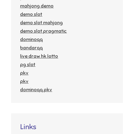
mahjong demo
demo slot
demo slot mahjong
demo slot pragmatic
dominoqq
bandarqq
live draw hk lotto
pg slot
pkv
pkv
dominoqq pkv
Links