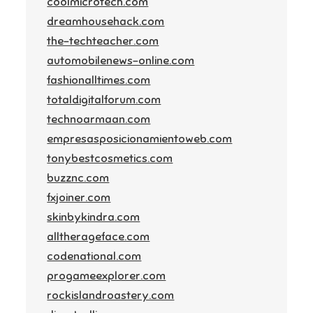
coolmicrotech.com
dreamhousehack.com
the-techteacher.com
automobilenews-online.com
fashionalltimes.com
totaldigitalforum.com
technoarmaan.com
empresasposicionamientoweb.com
tonybestcosmetics.com
buzznc.com
fxjoiner.com
skinbykindra.com
alltherageface.com
codenational.com
progameexplorer.com
rockislandroastery.com