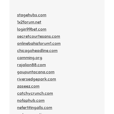
stagehubs.com
1x2forum.net
login99bet.com
secretcourtesans.com
onlinebahisforum1.com
chicagoheadline.com
camming.org
rajalion88.com
goupuntacana.com
riversedgepark.com
zaseez.com
catchycrunch.com
nofaphub.com
nefertitingalls.com