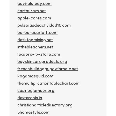
goviralstudy.com
cartourism.net
apple-cores.com
pulserasdeactividad10.com
barbaracarlotti.com
desktopmining.net
inthebleachers.net
lexapro-rx-store.com
buyskincareproducts.org
frenchbulldogpuppyforsale.net
kogamasquid.com
themultiplicationtablechart.com
casinoglamour.org
dextercoin.io
christianarticledirectory.org
5homestyle.com