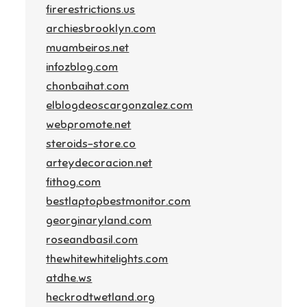
firerestrictions.us
archiesbrooklyn.com
muambeiros.net
infozblog.com
chonbaihat.com
elblogdeoscargonzalez.com
webpromote.net
steroids-store.co
arteydecoracion.net
fithog.com
bestlaptopbestmonitor.com
georginaryland.com
roseandbasil.com
thewhitewhitelights.com
atdhe.ws
heckrodtwetland.org