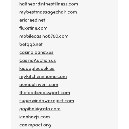
halfheardinthestillness.com
mybestmassagechair.com
ericreed.net
fluxetine.com
mobilecasino8760.com
betqq3.net
casinoloans5.us
CasinoAuction.us
kipooglecouk.us
mykitchennhome.com
aumoulinvert.com
thefoodiepassport.com
superwindowproject.com
papibakigrafo.com
icanhazjs.com
canimpact.org