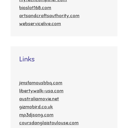
bioslot168.com
artsandcraftsauthority.com
webservicelive.com
Links
jimsfamousbbq.com
libertywalk-usa.com
australiamovie.net
gizmobird.co.uk
mp3djsong.com
coursdanglaistoulouse.com