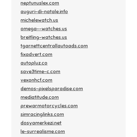
neptunuslex.com
auguri-di-natale.info
michelewatch.us
omega--watches.us
breitling-watches.us
tgarnettcentrallautoads.com
fixadvert.com
autopluz.co
save3time-c.com
vexonhcf.com
demos-pixelsparadise.com
mediatitude.com
prewarmotorcycles.com
simracinglinks.com
dosyamerkezi.net
le-surrealisme.com