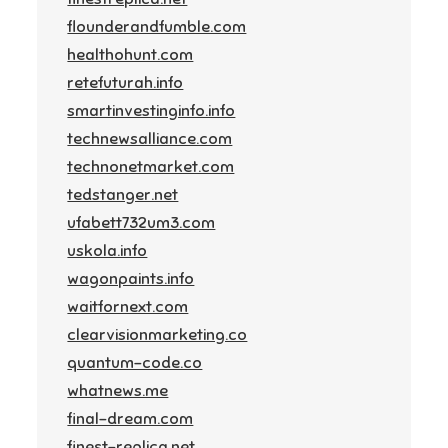
flounderandfumble.com
healthohunt.com
retefuturah.info
smartinvestinginfo.info
technewsalliance.com
technonetmarket.com
tedstanger.net
ufabett732um3.com
uskola.info
wagonpaints.info
waitfornext.com
clearvisionmarketing.co
quantum-code.co
whatnews.me
final-dream.com
finest-replica.net