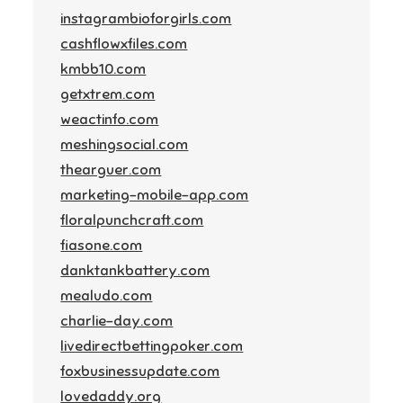
instagrambioforgirls.com
cashflowxfiles.com
kmbb10.com
getxtrem.com
weactinfo.com
meshingsocial.com
thearguer.com
marketing-mobile-app.com
floralpunchcraft.com
fiasone.com
danktankbattery.com
mealudo.com
charlie-day.com
livedirectbettingpoker.com
foxbusinessupdate.com
lovedaddy.org