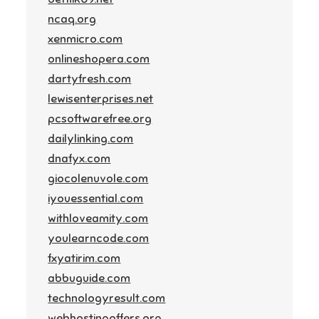
ncaq.org
xenmicro.com
onlineshopera.com
dartyfresh.com
lewisenterprises.net
pcsoftwarefree.org
dailylinking.com
dnafyx.com
giocolenuvole.com
iyouessential.com
withloveamity.com
youlearncode.com
fxyatirim.com
abbuguide.com
technologyresult.com
webhostingoffers.org