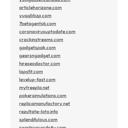
articlehorizone.com
yuqqbbzp.com
7betagents6.com
coronavirusuptodate.com
crackinstreams.com
gadgetspak.com
gearsngadget.com
hireseodoctor.com
lapsfit.com
levelup-fast.com
mytreepla.net
pokersimulations.com
replicamanufactory.net
rezultate-loto.info
splendifulous.com
sportsrecords4u.com