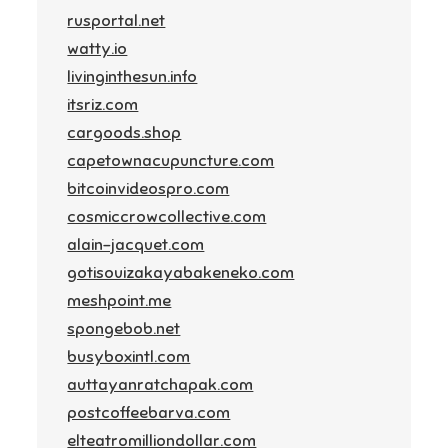
rusportal.net
watty.io
livinginthesun.info
itsriz.com
cargoods.shop
capetownacupuncture.com
bitcoinvideospro.com
cosmiccrowcollective.com
alain-jacquet.com
gotisouizakayabakeneko.com
meshpoint.me
spongebob.net
busyboxintl.com
auttayanratchapak.com
postcoffeebarva.com
elteatromilliondollar.com