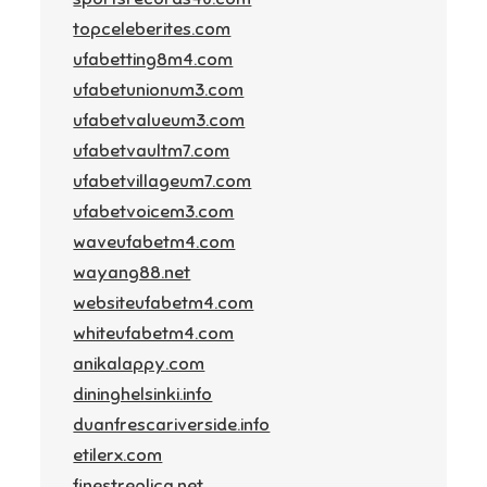
topceleberites.com
ufabetting8m4.com
ufabetunionum3.com
ufabetvalueum3.com
ufabetvaultm7.com
ufabetvillageum7.com
ufabetvoicem3.com
waveufabetm4.com
wayang88.net
websiteufabetm4.com
whiteufabetm4.com
anikalappy.com
dininghelsinki.info
duanfrescariverside.info
etilerx.com
finestreplica.net