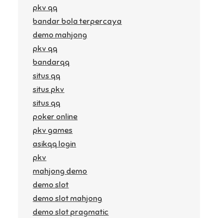
pkv qq
bandar bola terpercaya
demo mahjong
pkv qq
bandarqq
situs qq
situs pkv
situs qq
poker online
pkv games
asikqq login
pkv
mahjong demo
demo slot
demo slot mahjong
demo slot pragmatic