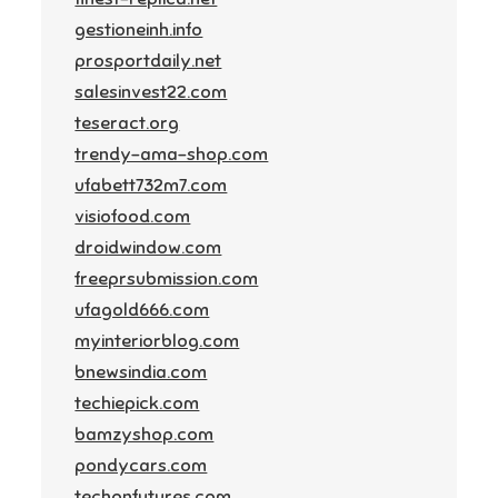
gestioneinh.info
prosportdaily.net
salesinvest22.com
teseract.org
trendy-ama-shop.com
ufabett732m7.com
visiofood.com
droidwindow.com
freeprsubmission.com
ufagold666.com
myinteriorblog.com
bnewsindia.com
techiepick.com
bamzyshop.com
pondycars.com
techonfutures.com