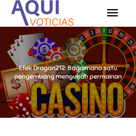
Skip
to
Slot Gacor Hari
Mainkan slot anti rungkat
content
dari Mahjong Ways hari
Ini dari
ini untuk pengalaman
menang yang aman. Slot
Mahjong Ways,
gacor ini menawarkan
RTP tinggi untuk hasil
Pilihan Slot
maksimal.
Anti Rungkat
Efek Dragon212: Bagaimana satu
Terbaik
pengembang mengubah permainan