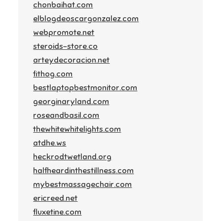
chonbaihat.com
elblogdeoscargonzalez.com
webpromote.net
steroids-store.co
arteydecoracion.net
fithog.com
bestlaptopbestmonitor.com
georginaryland.com
roseandbasil.com
thewhitewhitelights.com
atdhe.ws
heckrodtwetland.org
halfheardinthestillness.com
mybestmassagechair.com
ericreed.net
fluxetine.com