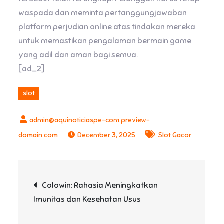
waspada dan meminta pertanggungjawaban
platform perjudian online atas tindakan mereka
untuk memastikan pengalaman bermain game
yang adil dan aman bagi semua.
[ad_2]
slot
December 3, 2025
Slot Gacor
Post
Colowin: Rahasia Meningkatkan
Imunitas dan Kesehatan Usus
navigation