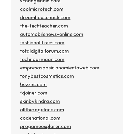
xchangeindia.com
coolmicrotech.com
dreamhousehack.com
the-techteacher.com
automobilenews-online.com
fashionalltimes.com
totaldigitalforum.com
technoarmaan.com
empresasposicionamientoweb.com
tonybestcosmetics.com
buzznc.com
fxjoiner.com
skinbykindra.com
alltherageface.com
codenational.com
progameexplorer.com