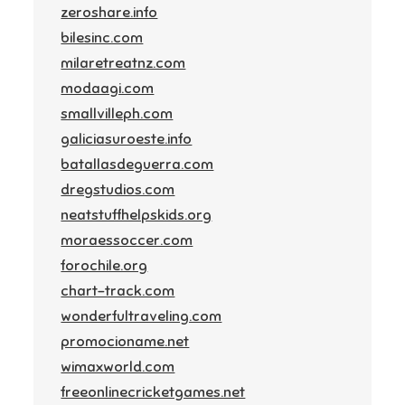
zeroshare.info
bilesinc.com
milaretreatnz.com
modaagi.com
smallvilleph.com
galiciasuroeste.info
batallasdeguerra.com
dregstudios.com
neatstuffhelpskids.org
moraessoccer.com
forochile.org
chart-track.com
wonderfultraveling.com
promocioname.net
wimaxworld.com
freeonlinecricketgames.net