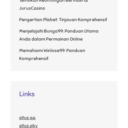
Temukan Keuntungan Bermain di
JurusCasino
Pengertian Plisbet: Tinjauan Komprehensif
Menjelajahi Bunga99: Panduan Utama
Anda dalam Permainan Online
Memahami Winlose99: Panduan
Komprehensif
Links
situs qq
situs pkv