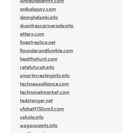
whiteufabetm4.com
anikalappy.com
dininghelsinki.info
duanfrescariverside.info
etilerx.com
finestreplica.net
flounderandfumble.com
healthohunt.com
retefuturah.info
smartinvestinginfo.info
technewsalliance.com
technonetmarket.com
tedstanger.net
ufabett732um3.com
uskola.info
wagonpaints.info