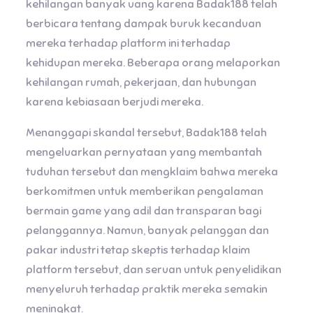
kehilangan banyak uang karena Badak188 telah
berbicara tentang dampak buruk kecanduan
mereka terhadap platform ini terhadap
kehidupan mereka. Beberapa orang melaporkan
kehilangan rumah, pekerjaan, dan hubungan
karena kebiasaan berjudi mereka.
Menanggapi skandal tersebut, Badak188 telah
mengeluarkan pernyataan yang membantah
tuduhan tersebut dan mengklaim bahwa mereka
berkomitmen untuk memberikan pengalaman
bermain game yang adil dan transparan bagi
pelanggannya. Namun, banyak pelanggan dan
pakar industri tetap skeptis terhadap klaim
platform tersebut, dan seruan untuk penyelidikan
menyeluruh terhadap praktik mereka semakin
meningkat.