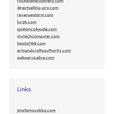
rockislandroastery.com
directselling-pro.com
revenuealarm.com
lurab.com
ignitioncoilguide.com
mytechcomputer.com
bioslot168.com
artsandcraftsauthority.com
webservicelive.com
Links
jimsfamousbbq.com