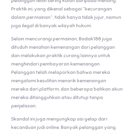
pelanggan lebih sering kalah daripada menang.
Praktik ini, yang dikenal sebagai “kecurangan
dalam permainan”, tidak hanya tidak jujur, namun
juga ilegal di banyak wilayah hukum.
Selain mencurangi permainan, Badak188 juga
dituduh menahan kemenangan dari pelanggan
dan melakukan praktik curang lainnya untuk
menghindari pembayaran kemenangan.
Pelanggan telah melaporkan bahwa mereka
mengalami kesulitan menarik kemenangan
mereka dari platform, dan beberapa bahkan akun
mereka ditangguhkan atau ditutup tanpa
penjelasan.
Skandal ini juga mengungkap sisi gelap dari
kecanduan judi online. Banyak pelanggan yang