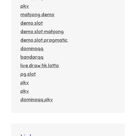
pkv
mahjong demo
demo slot
demo slot mahjong
demo slot pragmatic
dominoqq
bandarqq
live draw hk lotto
pg slot
pkv
pkv
dominoqq pkv