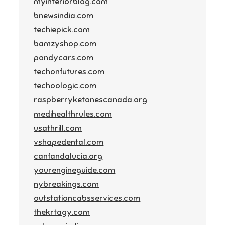
myinteriorblog.com
bnewsindia.com
techiepick.com
bamzyshop.com
pondycars.com
techonfutures.com
techoologic.com
raspberryketonescanada.org
medihealthrules.com
usathrill.com
vshapedental.com
canfandalucia.org
yourengineguide.com
nybreakings.com
outstationcabsservices.com
thekrtagy.com