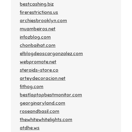
bestcashing.biz
firerestrictions.us
archiesbrooklyn.com
muambeiros.net
infozblog.com
chonbaihat.com
elblogdeoscargonzalez.com
webpromote.net
steroids-store.co
arteydecoracion.net
fithog.com
bestlaptopbestmonitor.com
georginaryland.com
roseandbasil.com
thewhitewhitelights.com
atdhe.ws