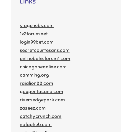
Links
stagehubs.com
1x2forum.net
login99bet.com
secretcourtesans.com
onlinebahisforum1.com
chicagoheadline.com
camming.org
rajalion88.com
goupuntacana.com
riversedgepark.com
zaseez.com
catchycrunch.com
nofaphub.com