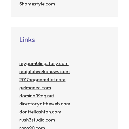
5homestyle.com
Links
mygamblingstory.com
majalahwekonews.com
2017hoganoutlet.com
pelmanec.com
domino99qq.net
directoryoftheweb.com
donttellashton.com
rush3studio.com
roro90.com