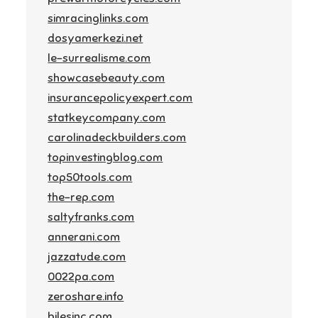
simracinglinks.com
dosyamerkezi.net
le-surrealisme.com
showcasebeauty.com
insurancepolicyexpert.com
statkeycompany.com
carolinadeckbuilders.com
topinvestingblog.com
top50tools.com
the-rep.com
saltyfranks.com
annerani.com
jazzatude.com
0022pa.com
zeroshare.info
bilesinc.com