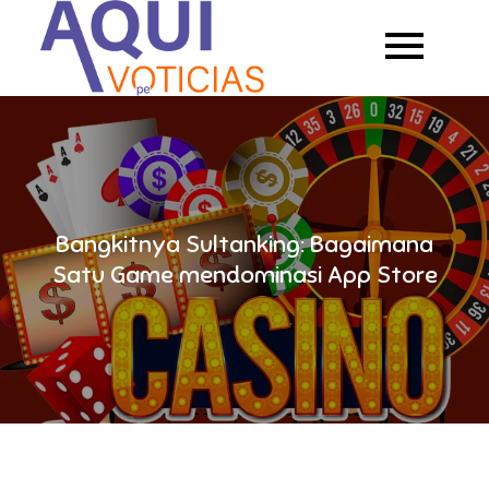
Skip
to
Slot Gacor Hari
Mainkan slot anti rungkat
content
dari Mahjong Ways hari
Ini dari
ini untuk pengalaman
menang yang aman. Slot
Mahjong Ways,
gacor ini menawarkan
RTP tinggi untuk hasil
Pilihan Slot
maksimal.
Anti Rungkat
Bangkitnya Sultanking: Bagaimana
Terbaik
Satu Game mendominasi App Store