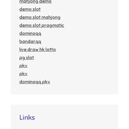
mahjong demo
demo slot
demo slot mahjong
demo slot pragmatic
dominoqq
bandarqq
live draw hk lotto
pg slot
pkv
pkv
dominoqq pkv
Links