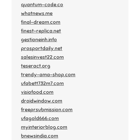
quantum-code.co
whatnews.me
final-dream.com
finest-replica.net
gestioneinh.info
prosportdaily.net
salesinvest22.com
teseract.org
trendy-ama-shop.com
ufabett732m7.com
visiofood.com
droidwindow.com
freeprsubmission.com
ufagold666.com
myinteriorblog.com
bnewsindia.com