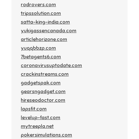
rodrovers.com
tripssolution.com
satta-king-india.com
yukigassencanada.com
articlehorizone.com
yuqqbbzp.com
7betagents6.com
coronavirusuptodate.com
crackinstreams.com
gadgetspak.com
gearsngadget.com
hireseodoctor.com
lapsfit.com
levelup-fast.com
mytreepla.net
pokersimulations.com