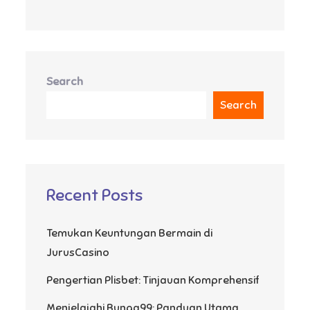
Search
Search
Recent Posts
Temukan Keuntungan Bermain di
JurusCasino
Pengertian Plisbet: Tinjauan Komprehensif
Menjelajahi Bunga99: Panduan Utama