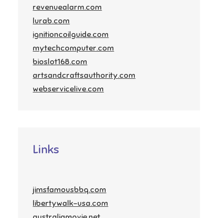
revenuealarm.com
lurab.com
ignitioncoilguide.com
mytechcomputer.com
bioslot168.com
artsandcraftsauthority.com
webservicelive.com
Links
jimsfamousbbq.com
libertywalk-usa.com
australiamovie.net