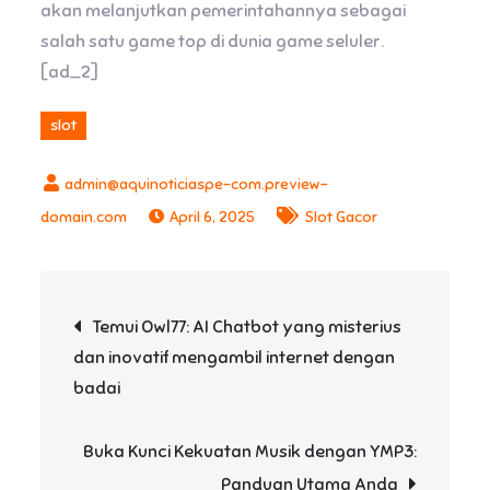
akan melanjutkan pemerintahannya sebagai
salah satu game top di dunia game seluler.
[ad_2]
slot
April 6, 2025
Slot Gacor
Post
Temui Owl77: AI Chatbot yang misterius
dan inovatif mengambil internet dengan
navigation
badai
Buka Kunci Kekuatan Musik dengan YMP3:
Panduan Utama Anda