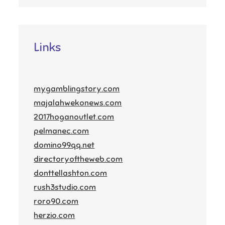
Links
mygamblingstory.com
majalahwekonews.com
2017hoganoutlet.com
pelmanec.com
domino99qq.net
directoryoftheweb.com
donttellashton.com
rush3studio.com
roro90.com
herzio.com