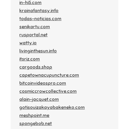
in-hi5.com
krainafantasy.info
todas-noticias.com
senikartu.com
rusportal.net
watty.io
livinginthesun.info
itsriz.com
cargoods.shop
capetownacupuncture.com
bitcoinvideospro.com
cosmiccrowcollective.com
alain-jacquet.com
gotisouizakayabakeneko.com
meshpoint.me
spongebob.net