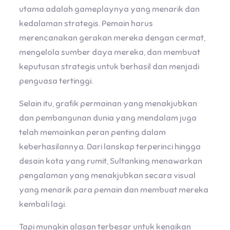
utama adalah gameplaynya yang menarik dan
kedalaman strategis. Pemain harus
merencanakan gerakan mereka dengan cermat,
mengelola sumber daya mereka, dan membuat
keputusan strategis untuk berhasil dan menjadi
penguasa tertinggi.
Selain itu, grafik permainan yang menakjubkan
dan pembangunan dunia yang mendalam juga
telah memainkan peran penting dalam
keberhasilannya. Dari lanskap terperinci hingga
desain kota yang rumit, Sultanking menawarkan
pengalaman yang menakjubkan secara visual
yang menarik para pemain dan membuat mereka
kembali lagi.
Tapi mungkin alasan terbesar untuk kenaikan