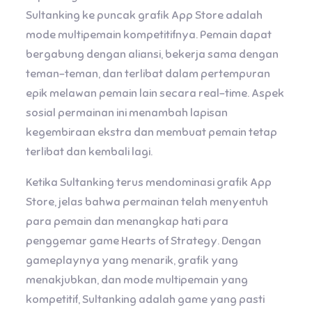
Sultanking ke puncak grafik App Store adalah
mode multipemain kompetitifnya. Pemain dapat
bergabung dengan aliansi, bekerja sama dengan
teman-teman, dan terlibat dalam pertempuran
epik melawan pemain lain secara real-time. Aspek
sosial permainan ini menambah lapisan
kegembiraan ekstra dan membuat pemain tetap
terlibat dan kembali lagi.
Ketika Sultanking terus mendominasi grafik App
Store, jelas bahwa permainan telah menyentuh
para pemain dan menangkap hati para
penggemar game Hearts of Strategy. Dengan
gameplaynya yang menarik, grafik yang
menakjubkan, dan mode multipemain yang
kompetitif, Sultanking adalah game yang pasti