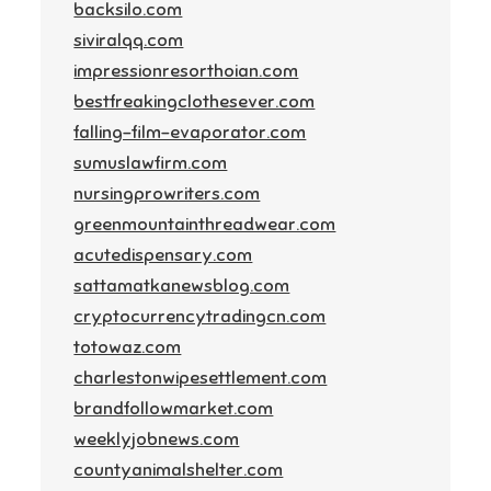
backsilo.com
siviralqq.com
impressionresorthoian.com
bestfreakingclothesever.com
falling-film-evaporator.com
sumuslawfirm.com
nursingprowriters.com
greenmountainthreadwear.com
acutedispensary.com
sattamatkanewsblog.com
cryptocurrencytradingcn.com
totowaz.com
charlestonwipesettlement.com
brandfollowmarket.com
weeklyjobnews.com
countyanimalshelter.com