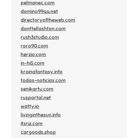
pelmanec.com
domino99qq.net
directoryoftheweb.com
donttellashton.com
rush3studio.com
roro90.com
herzio.com
in-hi5.com
krainafantasy.info
todas-noticias.com
senikartu.com
rusportal.net
watty.io
livinginthesun.info
itsriz.com
cargoods.shop