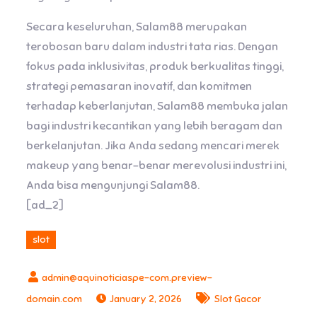
Secara keseluruhan, Salam88 merupakan
terobosan baru dalam industri tata rias. Dengan
fokus pada inklusivitas, produk berkualitas tinggi,
strategi pemasaran inovatif, dan komitmen
terhadap keberlanjutan, Salam88 membuka jalan
bagi industri kecantikan yang lebih beragam dan
berkelanjutan. Jika Anda sedang mencari merek
makeup yang benar-benar merevolusi industri ini,
Anda bisa mengunjungi Salam88.
[ad_2]
slot
January 2, 2026
Slot Gacor