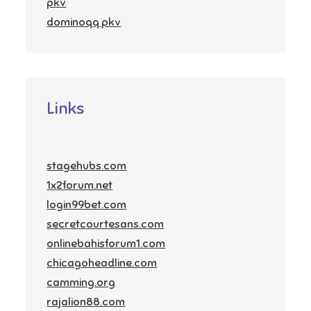
pkv
dominoqq pkv
Links
stagehubs.com
1x2forum.net
login99bet.com
secretcourtesans.com
onlinebahisforum1.com
chicagoheadline.com
camming.org
rajalion88.com