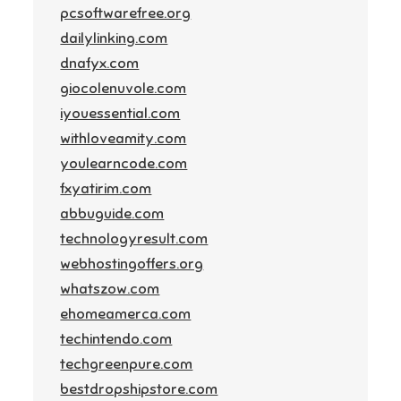
pcsoftwarefree.org
dailylinking.com
dnafyx.com
giocolenuvole.com
iyouessential.com
withloveamity.com
youlearncode.com
fxyatirim.com
abbuguide.com
technologyresult.com
webhostingoffers.org
whatszow.com
ehomeamerca.com
techintendo.com
techgreenpure.com
bestdropshipstore.com