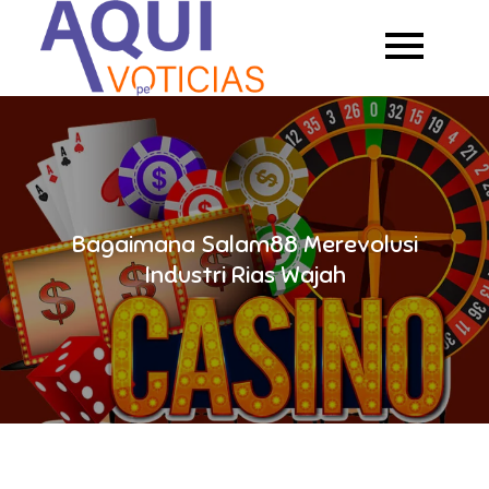
Skip
to
Slot Gacor Hari
Mainkan slot anti rungkat
content
dari Mahjong Ways hari
Ini dari
ini untuk pengalaman
menang yang aman. Slot
Mahjong Ways,
gacor ini menawarkan
RTP tinggi untuk hasil
Pilihan Slot
maksimal.
Anti Rungkat
Bagaimana Salam88 Merevolusi
Terbaik
Industri Rias Wajah