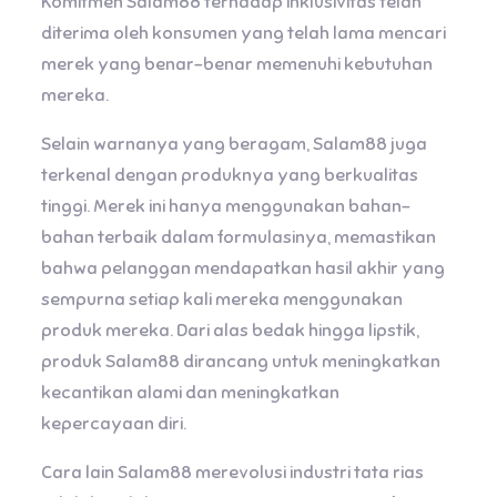
Komitmen Salam88 terhadap inklusivitas telah
diterima oleh konsumen yang telah lama mencari
merek yang benar-benar memenuhi kebutuhan
mereka.
Selain warnanya yang beragam, Salam88 juga
terkenal dengan produknya yang berkualitas
tinggi. Merek ini hanya menggunakan bahan-
bahan terbaik dalam formulasinya, memastikan
bahwa pelanggan mendapatkan hasil akhir yang
sempurna setiap kali mereka menggunakan
produk mereka. Dari alas bedak hingga lipstik,
produk Salam88 dirancang untuk meningkatkan
kecantikan alami dan meningkatkan
kepercayaan diri.
Cara lain Salam88 merevolusi industri tata rias