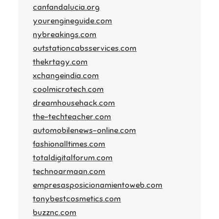
canfandalucia.org
yourengineguide.com
nybreakings.com
outstationcabsservices.com
thekrtagy.com
xchangeindia.com
coolmicrotech.com
dreamhousehack.com
the-techteacher.com
automobilenews-online.com
fashionalltimes.com
totaldigitalforum.com
technoarmaan.com
empresasposicionamientoweb.com
tonybestcosmetics.com
buzznc.com