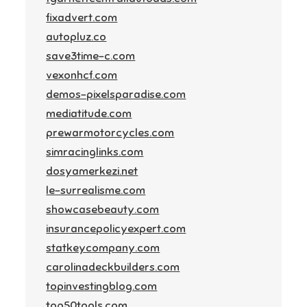
fixadvert.com
autopluz.co
save3time-c.com
vexonhcf.com
demos-pixelsparadise.com
mediatitude.com
prewarmotorcycles.com
simracinglinks.com
dosyamerkezi.net
le-surrealisme.com
showcasebeauty.com
insurancepolicyexpert.com
statkeycompany.com
carolinadeckbuilders.com
topinvestingblog.com
top50tools.com